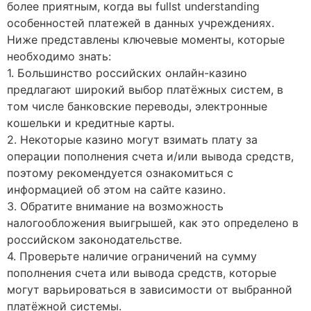
более приятным, когда вы fullst understanding
особенностей платежей в данных учреждениях.
Ниже представлены ключевые моменты, которые
необходимо знать:
1. Большинство российских онлайн-казино
предлагают широкий выбор платёжных систем, в
том числе банковские переводы, электронные
кошельки и кредитные карты.
2. Некоторые казино могут взимать плату за
операции пополнения счета и/или вывода средств,
поэтому рекомендуется ознакомиться с
информацией об этом на сайте казино.
3. Обратите внимание на возможность
налогообложения выигрышей, как это определено в
российском законодательстве.
4. Проверьте наличие ограничений на сумму
пополнения счета или вывода средств, которые
могут варьироваться в зависимости от выбранной
платёжной системы.