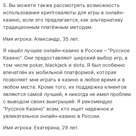
5. Вы можете также рассмотреть возможность
использования криптовалюты для игры в онлайн-
казино, если это предлагается, как альтернативу
традиционным платёжным методам.
Имя игрока: Александр, 35 лет.
Я нашёл лучшее онлайн-казино в России – “Русское
Казино”. Они предоставляют широкий выбор игр, в
том числе poker, blackjack и slots. Я был особенно
впечатлён их мобильной платформой, которая
позволяет мне играть в казино в любое время и в
любом месте. Кроме того, их поддержка клиентов
являются самой лучшей, я никогда не имел проблем
с выводом своих выигрышей. Я рекомендую
“Русское Казино” всем, кто ищет надежное и
увлекательное онлайн-казино в России.
Имя игрока: Екатерина, 29 лет.