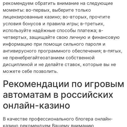
рекомендуем обратить внимание на следующие
моменты: во-первых, выберите только
лицензированные казино; во-вторых, прочтите
условия бонусов и правила игры; в-третьих,
используйте надёжные способы платежа; в-
четвертых, защищайте свою личную и финансовую
информацию при помощи сильного пароля и
антивирусного программного обеспечения; в-пятых,
не пренебрегайтеoaтанием собственной
дисциплиной и не делайте ставок, которые вы не
можете себе позволить.
Рекомендации по игровым
автоматам в российских
онлайн-казино
В качестве профессионального блогера онлайн-
казино рекомендуем Вашему вниманию