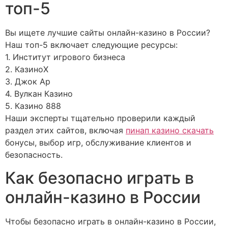
топ-5
Вы ищете лучшие сайты онлайн-казино в России?
Наш топ-5 включает следующие ресурсы:
1. Институт игрового бизнеса
2. КазиноX
3. Джок Ар
4. Вулкан Казино
5. Казино 888
Наши эксперты тщательно проверили каждый
раздел этих сайтов, включая
пинап казино скачать
бонусы, выбор игр, обслуживание клиентов и
безопасность.
Как безопасно играть в
онлайн-казино в России
Чтобы безопасно играть в онлайн-казино в России,