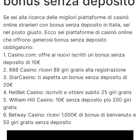
bonus senza deposito
Se sei alla ricerca delle migliori piattaforme di casinò
online stranieri con bonus senza deposito in Italia, sei
nel posto giusto. Ecco sei piattaforme di casinò online
che offrono generosi bonus senza deposito
obbligatorio:
1. Casino.com: offre ai nuovi iscritti un bonus senza
deposito di 10€
2. 888 Casino: ricevi 88 giri gratis alla registrazione
3. StarCasino: ti aspetta un bonus senza deposito di
20€
4. NetBet Casino: iscriviti e ottieni subito 25 giri gratis
5. William Hill Casino: 10€ senza deposito più 200 giri
gratis
6. Betway Casino: ricevi 1.000€ di bonus di benvenuto e
50 giri gratis senza deposito