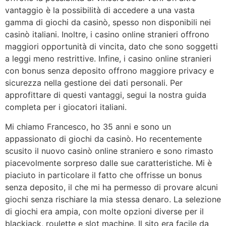
vantaggio è la possibilità di accedere a una vasta
gamma di giochi da casinò, spesso non disponibili nei
casinò italiani. Inoltre, i casino online stranieri offrono
maggiori opportunità di vincita, dato che sono soggetti
a leggi meno restrittive. Infine, i casino online stranieri
con bonus senza deposito offrono maggiore privacy e
sicurezza nella gestione dei dati personali. Per
approfittare di questi vantaggi, segui la nostra guida
completa per i giocatori italiani.
Mi chiamo Francesco, ho 35 anni e sono un
appassionato di giochi da casinò. Ho recentemente
scusito il nuovo casinò online straniero e sono rimasto
piacevolmente sorpreso dalle sue caratteristiche. Mi è
piaciuto in particolare il fatto che offrisse un bonus
senza deposito, il che mi ha permesso di provare alcuni
giochi senza rischiare la mia stessa denaro. La selezione
di giochi era ampia, con molte opzioni diverse per il
blackjack, roulette e slot machine. Il sito era facile da