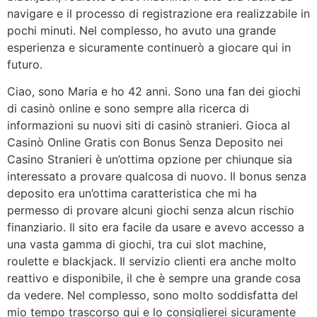
navigare e il processo di registrazione era realizzabile in
pochi minuti. Nel complesso, ho avuto una grande
esperienza e sicuramente continuerò a giocare qui in
futuro.
Ciao, sono Maria e ho 42 anni. Sono una fan dei giochi
di casinò online e sono sempre alla ricerca di
informazioni su nuovi siti di casinò stranieri. Gioca al
Casinò Online Gratis con Bonus Senza Deposito nei
Casino Stranieri è un’ottima opzione per chiunque sia
interessato a provare qualcosa di nuovo. Il bonus senza
deposito era un’ottima caratteristica che mi ha
permesso di provare alcuni giochi senza alcun rischio
finanziario. Il sito era facile da usare e avevo accesso a
una vasta gamma di giochi, tra cui slot machine,
roulette e blackjack. Il servizio clienti era anche molto
reattivo e disponibile, il che è sempre una grande cosa
da vedere. Nel complesso, sono molto soddisfatta del
mio tempo trascorso qui e lo consiglierei sicuramente