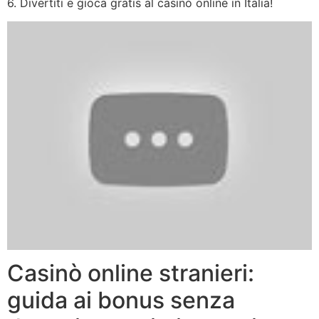
6. Divertiti e gioca gratis al casinò online in Italia!
Casinò online stranieri:
guida ai bonus senza