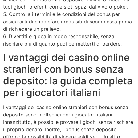
tuoi giochi preferiti come slot, spazi dal vivo o poker.
5. Controlla i termini e le condizioni del bonus per
assicurarti di soddisfare i requisiti di scommessa prima
di richiedere un prelievo.
6. Divertiti e gioca in modo responsabile, senza
rischiare più di quanto puoi permetterti di perdere.
I vantaggi dei casino online
stranieri con bonus senza
deposito: la guida completa
per i giocatori italiani
I vantaggi dei casino online stranieri con bonus senza
deposito sono molteplici per i giocatori italiani.
Innanzitutto, è possibile provare i giochi senza rischiare
il proprio denaro. Inoltre, i bonus senza deposito
offrono la possibilità di vincere soldi veri. Un altro