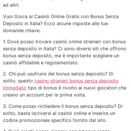
ad altri.
Vuoi Gioca al Casinò Online Gratis con Bonus Senza
Deposito in Italia? Ecco alcune risposte alle tue
domande chiave.
1. Dove posso trovare casinò online stranieri con bonus
senza deposito in Italia? Ci sono diversi siti che offrono
bonus senza deposito, ma è importante scegliere un
casinò affidabile e regolamentato.
2. Chi può usufruire del bonus senza deposito? Di
solito, questo
casino stranieri bonus senza deposito
immediato
tipo di bonus è rivolto ai nuovi giocatori che
creano un account per la prima volta.
3. Come posso richiedere il bonus senza deposito? Di
solito, basta iscriversi al casinò online e inserire un
codice promozionale specifico fornito dal sito.