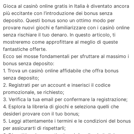
Gioca al casinò online gratis in Italia è diventato ancora
più eccitante con l’introduzione dei bonus senza
deposito. Questi bonus sono un ottimo modo per
provare nuovi giochi e familiarizzare con i casinò online
senza rischiare il tuo denaro. In questo articolo, ti
mostreremo come approfittare al meglio di queste
fantastiche offerte.
Ecco sei mosse fondamentali per sfruttare al massimo i
bonus senza deposito:
1. Trova un casinò online affidabile che offra bonus
senza deposito;
2. Registrati per un account e inserisci il codice
promozionale, se richiesto;
3. Verifica la tua email per confermare la registrazione;
4. Esplora la libreria di giochi e seleziona quelli che
desideri provare con il tuo bonus;
5. Leggi attentamente i termini e le condizioni del bonus
per assicurarti di rispettarli;