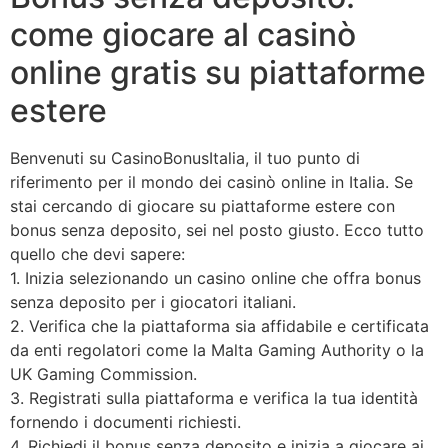
come giocare al casinò
online gratis su piattaforme
estere
Benvenuti su CasinoBonusItalia, il tuo punto di
riferimento per il mondo dei casinò online in Italia. Se
stai cercando di giocare su piattaforme estere con
bonus senza deposito, sei nel posto giusto. Ecco tutto
quello che devi sapere:
1. Inizia selezionando un casino online che offra bonus
senza deposito per i giocatori italiani.
2. Verifica che la piattaforma sia affidabile e certificata
da enti regolatori come la Malta Gaming Authority o la
UK Gaming Commission.
3. Registrati sulla piattaforma e verifica la tua identità
fornendo i documenti richiesti.
4. Richiedi il bonus senza deposito e inizia a giocare ai