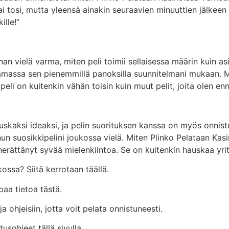
vai tosi, mutta yleensä ainakin seuraavien minuuttien jälkee
ille!”
an vielä varma, miten peli toimii sellaisessa määrin kuin asi
ttamassa sen pienemmillä panoksilla suunnitelmani mukaan. 
peli on kuitenkin vähän toisin kuin muut pelit, joita olen en
uskaksi ideaksi, ja pelin suorituksen kanssa on myös onnistu
nun suosikkipelini joukossa vielä. Miten Plinko Pelataan Kas
ä herättänyt syvää mielenkiintoa. Se on kuitenkin hauskaa yrit
ssa? Siitä kerrotaan täällä.
aa tietoa tästä.
 ohjeisiin, jotta voit pelata onnistuneesti.
usohjeet tällä sivulla.