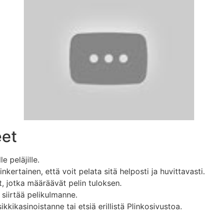
eet
e peläjille.
nkertainen, että voit pelata sitä helposti ja huvittavasti.
t, jotka määräävät pelin tuloksen.
t siirtää pelikulmanne.
kikasinoistanne tai etsiä erillistä Plinkosivustoa.