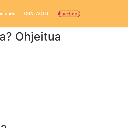
caciones
CONTACTO
Facebook
a? Ohjeitua
sa