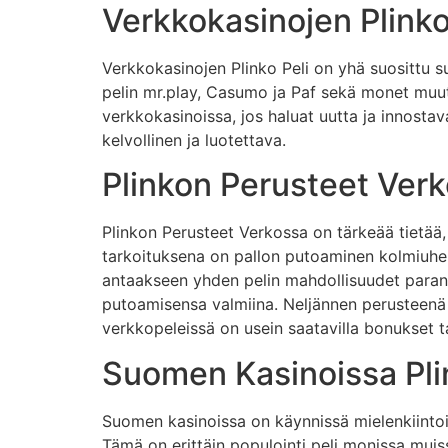
Verkkokasinojen Plinko
Verkkokasinojen Plinko Peli on yhä suosittu su
pelin mr.play, Casumo ja Paf sekä monet muut. 
verkkokasinoissa, jos haluat uutta ja innostav
kelvollinen ja luotettava.
Plinkon Perusteet Ver
Plinkon Perusteet Verkossa on tärkeää tietää
tarkoituksena on pallon putoaminen kolmiuhelp
antaakseen yhden pelin mahdollisuudet parant
putoamisensa valmiina. Neljännen perusteenä on
verkkopeleissä on usein saatavilla bonukset ta
Suomen Kasinoissa Pl
Suomen kasinoissa on käynnissä mielenkiintoin
Tämä on erittäin populointi peli monissa mui