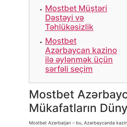
Mostbet Müştəri
Dəstəyi və
Təhlükəsizlik
Mostbet
Azərbaycan kazino
ilə əylənmək üçün
sərfəli seçim
Mostbet Azərbayc
Mükafatların Dün
Mostbet Azerbaijan – bu, Azərbaycanda kazino s