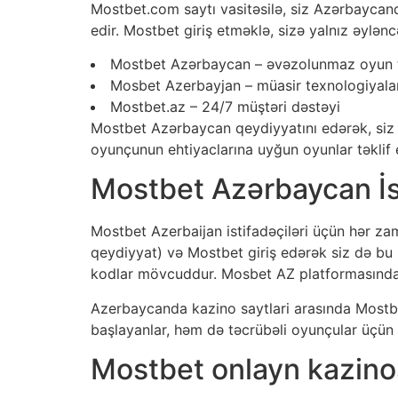
Mostbet.com saytı vasitəsilə, siz Azərbaycand
edir. Mostbet giriş etməklə, sizə yalnız əylən
Mostbet Azərbaycan – əvəzolunmaz oyun 
Mosbet Azerbayjan – müasir texnologiyalar
Mostbet.az – 24/7 müştəri dəstəyi
Mostbet Azərbaycan qeydiyyatını edərək, siz 
oyunçunun ehtiyaclarına uyğun oyunlar təklif 
Mostbet Azərbaycan İs
Mostbet Azerbaijan istifadəçiləri üçün hər z
qeydiyyat) və Mostbet giriş edərək siz də bu 
kodlar mövcuddur. Mosbet AZ platformasında 
Azerbaycanda kazino saytlari arasında Mostbet
başlayanlar, həm də təcrübəli oyunçular üçün
Mostbet onlayn kazino