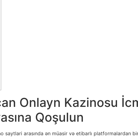
an Onlayn Kazinosu İcm
yasına Qoşulun
aytlari arasında ən müasir və etibarlı platformalardan birid