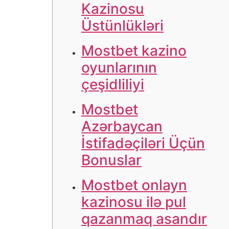
Kazinosu
Üstünlükləri
Mostbet kazino
oyunlarının
çeşidliliyi
Mostbet
Azərbaycan
İstifadəçiləri Üçün
Bonuslar
Mostbet onlayn
kazinosu ilə pul
qazanmaq asandır