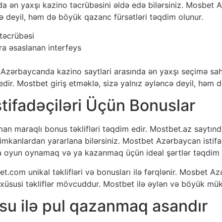
a ən yaxşı kazino təcrübəsini əldə edə bilərsiniz. Mosbet A
cə deyil, həm də böyük qazanc fürsətləri təqdim olunur.
təcrübəsi
a əsaslanan interfeys
Azərbaycanda kazino saytlari arasında ən yaxşı seçimə sahi
edir. Mostbet giriş etməklə, sizə yalnız əyləncə deyil, həm 
tifadəçiləri Üçün Bonuslar
aman maraqlı bonus təklifləri təqdim edir. Mostbet.az sayt
imkanlardan yararlana bilərsiniz. Mostbet Azərbaycan istif
oyun oynamaq və ya kazanmaq üçün ideal şərtlər təqdim ed
.com unikal təklifləri və bonusları ilə fərqlənir. Mosbet Az
 xüsusi təkliflər mövcuddur. Mostbet ilə əylən və böyük mük
su ilə pul qazanmaq asandır