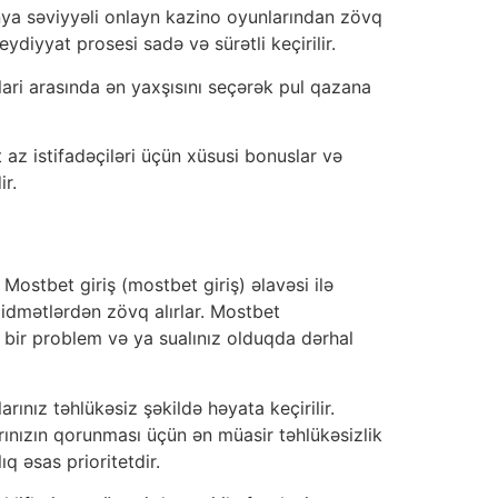
ya səviyyəli onlayn kazino oyunlarından zövq
diyyat prosesi sadə və sürətli keçirilir.
ari arasında ən yaxşısını seçərək pul qazana
 az istifadəçiləri üçün xüsusi bonuslar və
r.
Mostbet giriş (mostbet giriş) əlavəsi ilə
xidmətlərdən zövq alırlar. Mostbet
bir problem və ya sualınız olduqda dərhal
nız təhlükəsiz şəkildə həyata keçirilir.
ınızın qorunması üçün ən müasir təhlükəsizlik
q əsas prioritetdir.