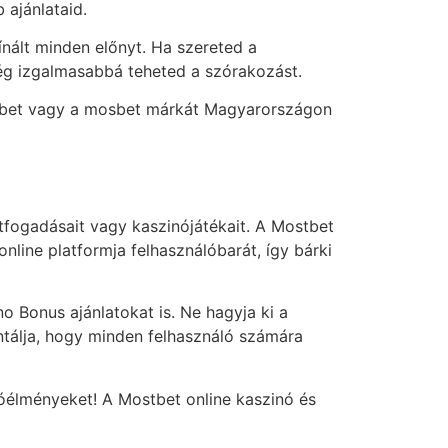
ajánlataid.
ínált minden előnyt. Ha szereted a
még izgalmasabbá teheted a szórakozást.
ost bet vagy a mosbet márkát Magyarországon
tfogadásait vagy kaszinójátékait. A Mostbet
online platformja felhasználóbarát, így bárki
 Bonus ajánlatokat is. Ne hagyja ki a
ntálja, hogy minden felhasználó számára
nóélményeket! A Mostbet online kaszinó és