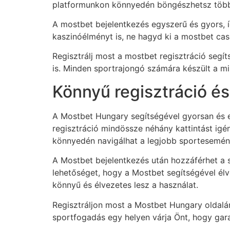
platformunkon könnyedén böngészhetsz több s
A mostbet bejelentkezés egyszerű és gyors, í
kaszinóélményt is, ne hagyd ki a mostbet ca
Regisztrálj most a mostbet regisztráció segí
is. Minden sportrajongó számára készült a mi
Könnyű regisztráció és
A Mostbet Hungary segítségével gyorsan és e
regisztráció mindössze néhány kattintást igény
könnyedén navigálhat a legjobb sportesemén
A Mostbet bejelentkezés után hozzáférhet a s
lehetőséget, hogy a Mostbet segítségével él
könnyű és élvezetes lesz a használat.
Regisztráljon most a Mostbet Hungary oldalán
sportfogadás egy helyen várja Önt, hogy garan