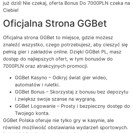
już dziś! Nie czekaj, oferta Bonus Do 7000PLN czeka na
Ciebie!
Oficjalna Strona GGBet
Oficjalna strona GGBet to miejsce, gdzie możesz
znaleźć wszystko, czego potrzebujesz, aby cieszyć się
pełnią gier i zakładów online. Dzięki GGBet PL, masz
dostęp do najlepszych ofert, w tym bonusów do
7000PLN oraz atrakcyjnych promocji.
GGBet Kasyno – Odkryj świat gier wideo,
automatów i ruletki.
GGBet Bonus – Skorzystaj z bonusu bez depozytu
i zwiększ swoje szanse na wygraną.
GGBet Logowanie – Prosty i bezpieczny dostęp do
Twojego konta.
GGBet Polska oferuje nie tylko gry w kasynie, ale
również możliwość obstawiania wydarzeń sportowych.