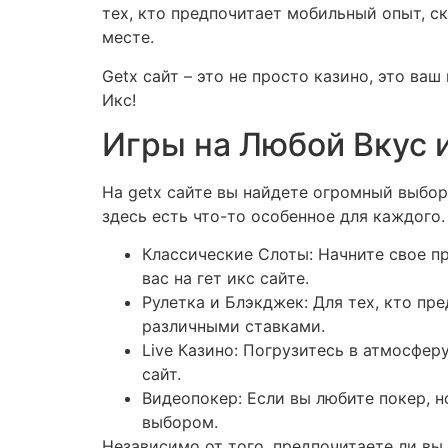
тех, кто предпочитает мобильный опыт, ск
месте.
Getx сайт – это не просто казино, это ва
Икс!
Игры на Любой Вкус 
На getx сайте вы найдете огромный выбор
здесь есть что-то особенное для каждого.
Классические Слоты: Начните свое п
вас на гет икс сайте.
Рулетка и Блэкджек: Для тех, кто пр
различными ставками.
Live Казино: Погрузитесь в атмосфе
сайт.
Видеопокер: Если вы любите покер, н
выбором.
Независимо от того, предпочитаете ли вы