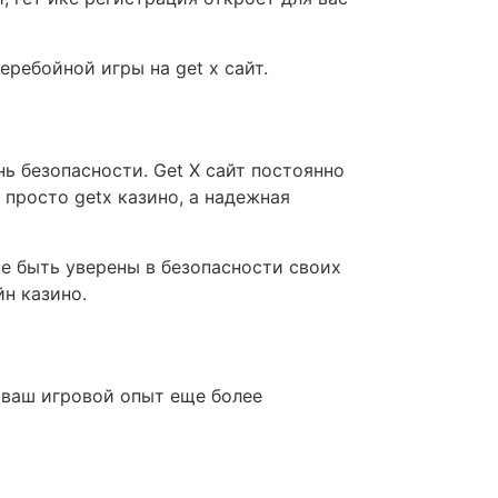
еребойной игры на get x сайт.
нь безопасности. Get X сайт постоянно
 просто getx казино, а надежная
те быть уверены в безопасности своих
н казино.
 ваш игровой опыт еще более