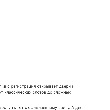
ет икс регистрация открывает двери к
от классических слотов до сложных
оступ к гет х официальному сайту. А для