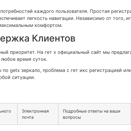
 потребностей каждого пользователя. Простая регистра
еспечивает легкость навигации. Независимо от того, иг
я максимальным комфортом.
держка Клиентов
ный приоритет. На гет х официальный сайт мы предла
 любое время суток.
ы по getx зеркало, проблема с гет икс регистрацией ил
юбой ситуации.
ьного
Электронная
Подробные ответы на ваши
почта
вопросы