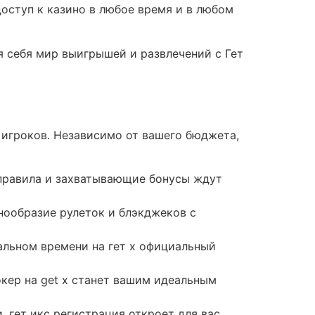
доступ к казино в любое время и в любом
ля себя мир выигрышей и развлечений с Гет
 игроков. Независимо от вашего бюджета,
 правила и захватывающие бонусы ждут
знообразие рулеток и блэкджеков с
еальном времени на гет х официальный
окер на get x станет вашим идеальным
 гет икс регистрация откроет для вас