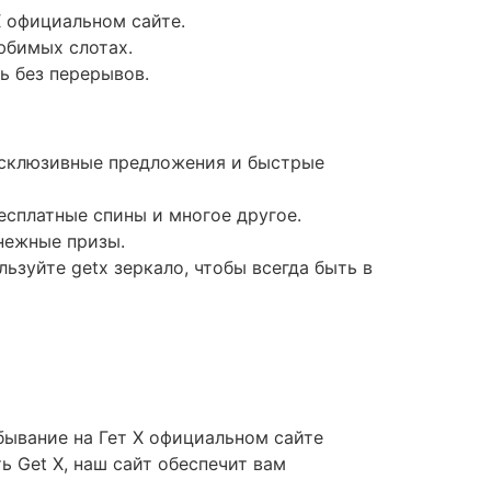
 официальном сайте.
юбимых слотах.
ь без перерывов.
ксклюзивные предложения и быстрые
есплатные спины и многое другое.
нежные призы.
ьзуйте getx зеркало, чтобы всегда быть в
бывание на Гет Х официальном сайте
ь Get X, наш сайт обеспечит вам