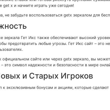
get x и начните играть уже сегодня!
, не забудьте воспользоваться getx зеркалом для бесп
жность
все зеркала Гет Икс также обеспечивают высокий урове
бы предотвратить любые угрозы. Гет Икс сайт – это не
ьзователях.
 х официальном сайте или через getx зеркало, вы може
 – это символ надежности и безопасности в мире онлай
Новых и Старых Игроков
уп к эксклюзивным бонусам и акциям, которые сделают