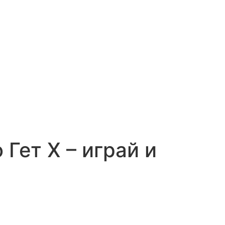
Гет Х – играй и