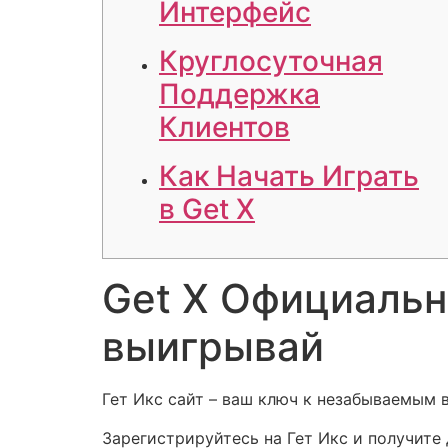
Интерфейс
Круглосуточная
Поддержка
Клиентов
Как Начать Играть
в Get X
Get X Официальны
выигрывай
Гет Икс сайт – ваш ключ к незабываемым 
Зарегистрируйтесь на Гет Икс и получите