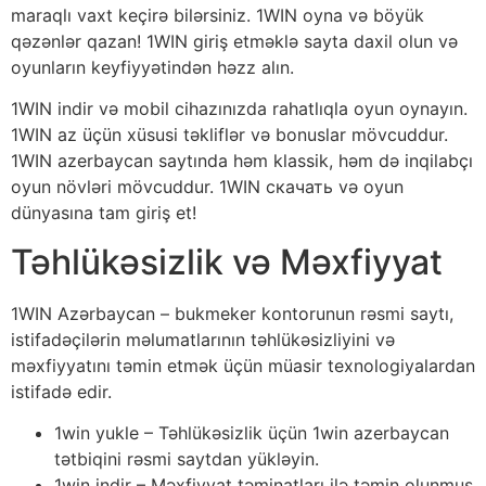
maraqlı vaxt keçirə bilərsiniz. 1WIN oyna və böyük
qəzənlər qazan! 1WIN giriş etməklə sayta daxil olun və
oyunların keyfiyyətindən həzz alın.
1WIN indir və mobil cihazınızda rahatlıqla oyun oynayın.
1WIN az üçün xüsusi təkliflər və bonuslar mövcuddur.
1WIN azerbaycan saytında həm klassik, həm də inqilabçı
oyun növləri mövcuddur. 1WIN скачать və oyun
dünyasına tam giriş et!
Təhlükəsizlik və Məxfiyyat
1WIN Azərbaycan – bukmeker kontorunun rəsmi saytı,
istifadəçilərin məlumatlarının təhlükəsizliyini və
məxfiyyatını təmin etmək üçün müasir texnologiyalardan
istifadə edir.
1win yukle – Təhlükəsizlik üçün 1win azerbaycan
tətbiqini rəsmi saytdan yükləyin.
1win indir – Məxfiyyat təminatları ilə təmin olunmuş