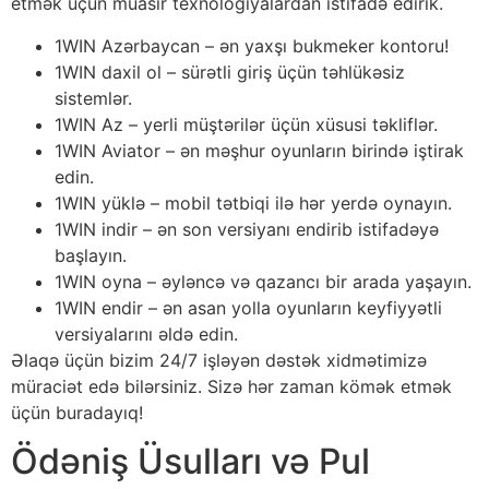
etmək üçün müasir texnologiyalardan istifadə edirik.
1WIN Azərbaycan – ən yaxşı bukmeker kontoru!
1WIN daxil ol – sürətli giriş üçün təhlükəsiz
sistemlər.
1WIN Az – yerli müştərilər üçün xüsusi təkliflər.
1WIN Aviator – ən məşhur oyunların birində iştirak
edin.
1WIN yüklə – mobil tətbiqi ilə hər yerdə oynayın.
1WIN indir – ən son versiyanı endirib istifadəyə
başlayın.
1WIN oyna – əyləncə və qazancı bir arada yaşayın.
1WIN endir – ən asan yolla oyunların keyfiyyətli
versiyalarını əldə edin.
Əlaqə üçün bizim 24/7 işləyən dəstək xidmətimizə
müraciət edə bilərsiniz. Sizə hər zaman kömək etmək
üçün buradayıq!
Ödəniş Üsulları və Pul