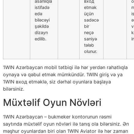
asanlıqla
вход
o
istifadə
etmək
m
edə
üçün
i
biləcəyi
sadəcə
ə
şəkildə
bir
v
dizayn
neçə
k
edilib.
saniyə
i
tələb
olunur.
1WIN Azərbaycan mobil tətbiqi ilə hər yerdən rahatlıqla
oynaya və qəbul etmək mümkündür. 1WIN giriş və ya
1WIN вход etməklə, siz dərhal oyunlara başlaya
bilərsiniz.
Müxtəlif Oyun Növləri
1WIN Azərbaycan – bukmeker kontorunun rəsmi
saytında müxtəlif oyun növləri ilə tanış ola bilərsiniz. Ən
məşhur oyunlardan biri olan 1WIN Aviator ilə hər zaman