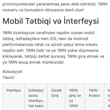
promosyonlardan yararlanmaq şansı əldə edirsiniz. 1WIN
скачать və bonusların dünyasına daxil olun!
Mobil Tətbiqi və İnterfeysi
1WIN Azərbaycan tərəfindən təqdim olunan mobil
tətbiq, istifadəçilərə həm iOS, həm də Android
platformalarında rahat və sürətli qəbul etmə imkanı
təqdim edir. 1WIN indir və ya 1WIN yukle düyməsinə
klikləyərək, tətbiqi dərhal quraraq, 1WIN giriş etmək və
ya 1WIN вход etmək mümkündür.
Xüsusiyyət
Təsviri
İnterfeys
İstifadəçi
Sürətli
1WIN
1WIN
M
dostu
Giriş
giriş və
Aviator
t
interfeys,
ya
1
hər kəsin
1WIN
A