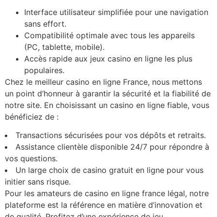
Interface utilisateur simplifiée pour une navigation
sans effort.
Compatibilité optimale avec tous les appareils
(PC, tablette, mobile).
Accès rapide aux jeux casino en ligne les plus
populaires.
Chez le meilleur casino en ligne France, nous mettons
un point d’honneur à garantir la sécurité et la fiabilité de
notre site. En choisissant un casino en ligne fiable, vous
bénéficiez de :
Transactions sécurisées pour vos dépôts et retraits.
Assistance clientèle disponible 24/7 pour répondre à
vos questions.
Un large choix de casino gratuit en ligne pour vous
initier sans risque.
Pour les amateurs de casino en ligne france légal, notre
plateforme est la référence en matière d’innovation et
de qualité. Profitez d’une expérience de jeu