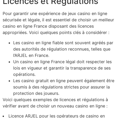
Licences et Régulations
Pour garantir une expérience de jeux casino en ligne
sécurisée et légale, il est essentiel de choisir un meilleur
casino en ligne France disposant des licences
appropriées. Voici quelques points clés à considérer :
Les casino en ligne fiable sont souvent agréés par
des autorités de régulation reconnues, telles que
l’ARJEL en France.
Un casino en ligne France légal doit respecter les
lois en vigueur et garantir la transparence de ses
opérations.
Les casino gratuit en ligne peuvent également être
soumis à des régulations strictes pour assurer la
protection des joueurs.
Voici quelques exemples de licences et régulations à
vérifier avant de choisir un nouveau casino en ligne :
Licence ARJEL pour les opérateurs de casino en