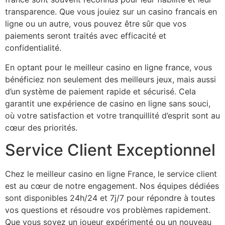
transparence. Que vous jouiez sur un casino francais en
ligne ou un autre, vous pouvez être sûr que vos
paiements seront traités avec efficacité et
confidentialité.
En optant pour le meilleur casino en ligne france, vous
bénéficiez non seulement des meilleurs jeux, mais aussi
d’un système de paiement rapide et sécurisé. Cela
garantit une expérience de casino en ligne sans souci,
où votre satisfaction et votre tranquillité d’esprit sont au
cœur des priorités.
Service Client Exceptionnel
Chez le meilleur casino en ligne France, le service client
est au cœur de notre engagement. Nos équipes dédiées
sont disponibles 24h/24 et 7j/7 pour répondre à toutes
vos questions et résoudre vos problèmes rapidement.
Que vous soyez un joueur expérimenté ou un nouveau