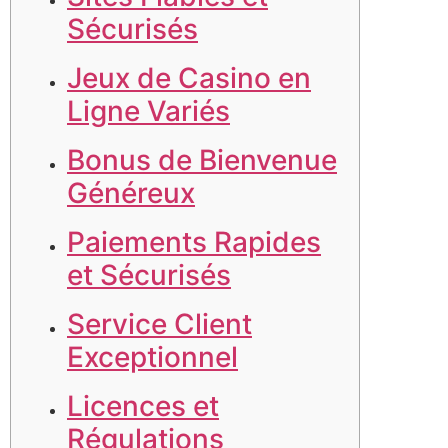
Sécurisés
Jeux de Casino en
Ligne Variés
Bonus de Bienvenue
Généreux
Paiements Rapides
et Sécurisés
Service Client
Exceptionnel
Licences et
Régulations