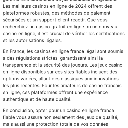
Les meilleurs casinos en ligne de 2024 offrent des
plateformes robustes, des méthodes de paiement
sécurisées et un support client réactif. Que vous
recherchiez un casino gratuit en ligne ou un nouveau
casino en ligne, il est crucial de vérifier les certifications
et les autorisations légales.
En France, les casinos en ligne france légal sont soumis
à des régulations strictes, garantissant ainsi la
transparence et la sécurité des joueurs. Les jeux casino
en ligne disponibles sur ces sites fiables incluent des
options variées, allant des classiques aux innovations
les plus récentes. Pour les amateurs de casino francais
en ligne, ces plateformes offrent une expérience
authentique et de haute qualité.
En conclusion, opter pour un casino en ligne france
fiable vous assure non seulement des jeux de qualité,
mais aussi une protection totale de vos données