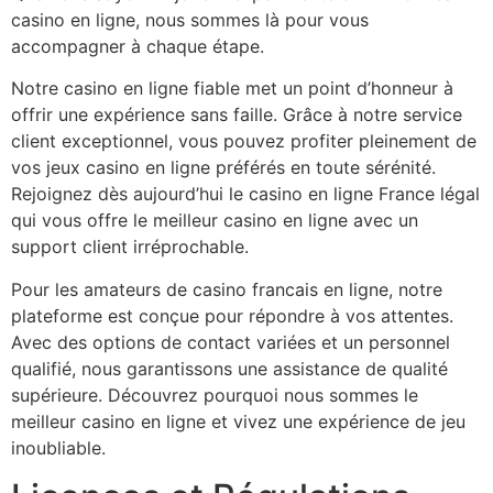
casino en ligne, nous sommes là pour vous
accompagner à chaque étape.
Notre casino en ligne fiable met un point d’honneur à
offrir une expérience sans faille. Grâce à notre service
client exceptionnel, vous pouvez profiter pleinement de
vos jeux casino en ligne préférés en toute sérénité.
Rejoignez dès aujourd’hui le casino en ligne France légal
qui vous offre le meilleur casino en ligne avec un
support client irréprochable.
Pour les amateurs de casino francais en ligne, notre
plateforme est conçue pour répondre à vos attentes.
Avec des options de contact variées et un personnel
qualifié, nous garantissons une assistance de qualité
supérieure. Découvrez pourquoi nous sommes le
meilleur casino en ligne et vivez une expérience de jeu
inoubliable.