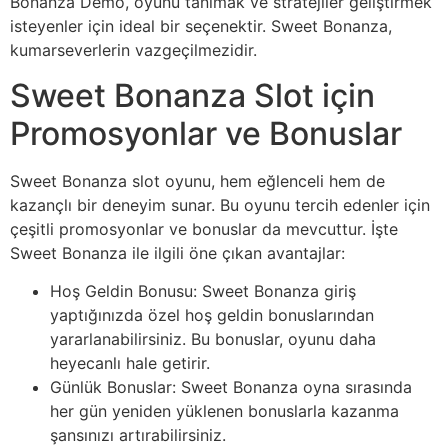
Bonanza Demo, oyunu tanımak ve stratejiler geliştirmek
isteyenler için ideal bir seçenektir. Sweet Bonanza,
kumarseverlerin vazgeçilmezidir.
Sweet Bonanza Slot için
Promosyonlar ve Bonuslar
Sweet Bonanza slot oyunu, hem eğlenceli hem de
kazançlı bir deneyim sunar. Bu oyunu tercih edenler için
çeşitli promosyonlar ve bonuslar da mevcuttur. İşte
Sweet Bonanza ile ilgili öne çıkan avantajlar:
Hoş Geldin Bonusu: Sweet Bonanza giriş
yaptığınızda özel hoş geldin bonuslarından
yararlanabilirsiniz. Bu bonuslar, oyunu daha
heyecanlı hale getirir.
Günlük Bonuslar: Sweet Bonanza oyna sırasında
her gün yeniden yüklenen bonuslarla kazanma
şansınızı artırabilirsiniz.