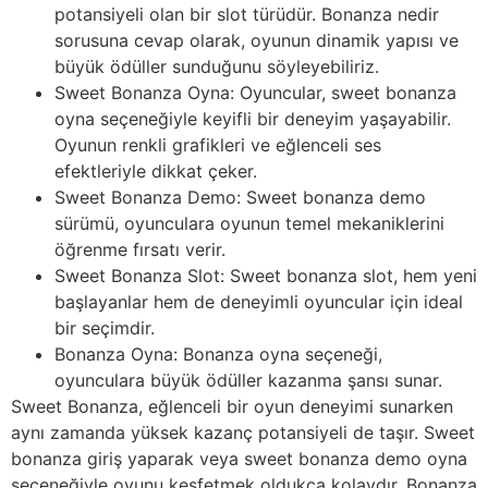
potansiyeli olan bir slot türüdür. Bonanza nedir
sorusuna cevap olarak, oyunun dinamik yapısı ve
büyük ödüller sunduğunu söyleyebiliriz.
Sweet Bonanza Oyna: Oyuncular, sweet bonanza
oyna seçeneğiyle keyifli bir deneyim yaşayabilir.
Oyunun renkli grafikleri ve eğlenceli ses
efektleriyle dikkat çeker.
Sweet Bonanza Demo: Sweet bonanza demo
sürümü, oyunculara oyunun temel mekaniklerini
öğrenme fırsatı verir.
Sweet Bonanza Slot: Sweet bonanza slot, hem yeni
başlayanlar hem de deneyimli oyuncular için ideal
bir seçimdir.
Bonanza Oyna: Bonanza oyna seçeneği,
oyunculara büyük ödüller kazanma şansı sunar.
Sweet Bonanza, eğlenceli bir oyun deneyimi sunarken
aynı zamanda yüksek kazanç potansiyeli de taşır. Sweet
bonanza giriş yaparak veya sweet bonanza demo oyna
seçeneğiyle oyunu keşfetmek oldukça kolaydır. Bonanza