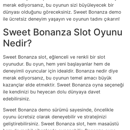
merak ediyorsanız, bu oyunun sizi büyüleyecek bir
dünyası olduğunu göreceksiniz. Sweet Bonanza demo
ile ücretsiz deneyim yaşayın ve oyunun tadını çıkarın!
Sweet Bonanza Slot Oyunu
Nedir?
Sweet Bonanza slot, eğlenceli ve renkli bir slot
oyunudur. Bu oyun, hem yeni başlayanlar hem de
deneyimli oyuncular için idealdir. Bonanza nedir diye
merak ediyorsanız, bu oyunun temel amacı büyük
kazançlar elde etmektir. Sweet Bonanza oyna seçeneği
ile kendinizi bu heyecan dolu dünyaya davet
edebilirsiniz.
Sweet Bonanza demo sürümü sayesinde, öncelikle
oyunu ücretsiz olarak deneyebilir ve stratejinizi
geliştirebilirsiniz. Sweet Bonanza slot, hem masaüstü