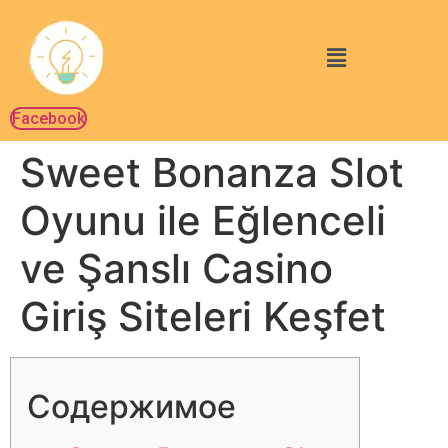
Facebook
Sweet Bonanza Slot
Oyunu ile Eğlenceli
ve Şanslı Casino
Giriş Siteleri Keşfet
Содержимое