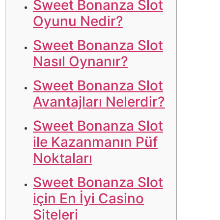
Sweet Bonanza Slot
Oyunu Nedir?
Sweet Bonanza Slot
Nasıl Oynanır?
Sweet Bonanza Slot
Avantajları Nelerdir?
Sweet Bonanza Slot
ile Kazanmanın Püf
Noktaları
Sweet Bonanza Slot
için En İyi Casino
Siteleri