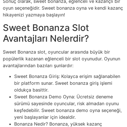
Sonuç olarak, sweet bonanza, eğlenceli ve kazançlı bir
oyun seçeneğidir. Sweet bonanza oyna ve kendi kazanç
hikayenizi yazmaya başlayın!
Sweet Bonanza Slot
Avantajları Nelerdir?
Sweet Bonanza slot, oyuncular arasında büyük bir
popülerlik kazanan eğlenceli bir slot oyunudur. Oyunun
avantajlarından bazıları şunlardır:
Sweet Bonanza Giriş: Kolayca erişim sağlanabilen
bir platform sunar. Sweet bonanza giriş işlemi
oldukça basittir.
Sweet Bonanza Demo Oyna: Ücretsiz deneme
sürümü sayesinde oyuncular, risk almadan oyunu
keşfedebilir. Sweet bonanza demo oyna seçeneği,
yeni başlayanlar için idealdir.
Bonanza Nedir? Bonanza, yüksek kazanç