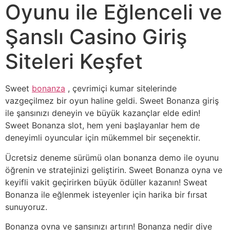
Oyunu ile Eğlenceli ve
Şanslı Casino Giriş
Siteleri Keşfet
Sweet
bonanza
, çevrimiçi kumar sitelerinde
vazgeçilmez bir oyun haline geldi. Sweet Bonanza giriş
ile şansınızı deneyin ve büyük kazançlar elde edin!
Sweet Bonanza slot, hem yeni başlayanlar hem de
deneyimli oyuncular için mükemmel bir seçenektir.
Ücretsiz deneme sürümü olan bonanza demo ile oyunu
öğrenin ve stratejinizi geliştirin. Sweet Bonanza oyna ve
keyifli vakit geçirirken büyük ödüller kazanın! Sweat
Bonanza ile eğlenmek isteyenler için harika bir fırsat
sunuyoruz.
Bonanza oyna ve şansınızı artırın! Bonanza nedir diye