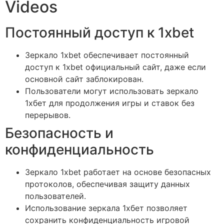
Videos
Постоянный доступ к 1xbet
Зеркало 1xbet обеспечивает постоянный
доступ к 1xbet официальный сайт, даже если
основной сайт заблокирован.
Пользователи могут использовать зеркало
1хбет для продолжения игры и ставок без
перерывов.
Безопасность и
конфиденциальность
Зеркало 1xbet работает на основе безопасных
протоколов, обеспечивая защиту данных
пользователей.
Использование зеркала 1хбет позволяет
сохранить конфиденциальность игровой