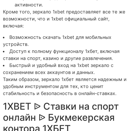
активности.
Кроме того, зеркало 1xbet предоставляет все те же
возможности, что и 1xbet официальный сайт,
включая:
Возможность скачать 1xbet для мобильных
устройств.
Доступ к полному функционалу 1хбет, включая
ставки на спорт, казино и другие развлечения.
Быстрый и удобный вход на 1xbet зеркало с
сохранением всех аккаунтов и данных.
Таким образом, зеркало 1хбет является надежным и
удобным инструментом для тех, кто ценит
стабильность и безопасность в онлайн-ставках.
1XBET ᐉ Ставки на спорт
онлайн ᐉ Букмекерская
контора 1ХБЕТ