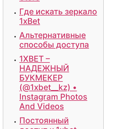
Где искать зеркало
1xBet
Альтернативные
способы доступа
1XBET –
НАДЕЖНЫЙ
БУКМЕКЕР
(@1xbet__kz) •
Instagram Photos
And Videos
Постоянный