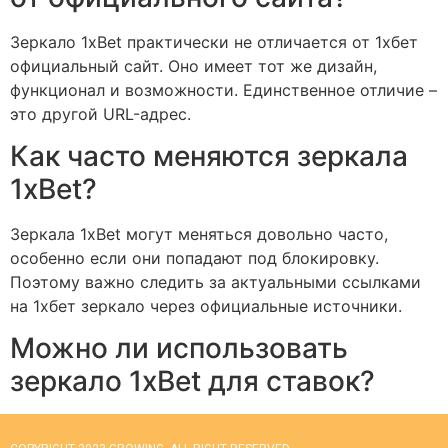
Зеркало 1xBet практически не отличается от 1хбет
официальный сайт. Оно имеет тот же дизайн,
функционал и возможности. Единственное отличие –
это другой URL-адрес.
Как часто меняются зеркала
1xBet?
Зеркала 1xBet могут меняться довольно часто,
особенно если они попадают под блокировку.
Поэтому важно следить за актуальными ссылками
на 1хбет зеркало через официальные источники.
Можно ли использовать
зеркало 1xBet для ставок?