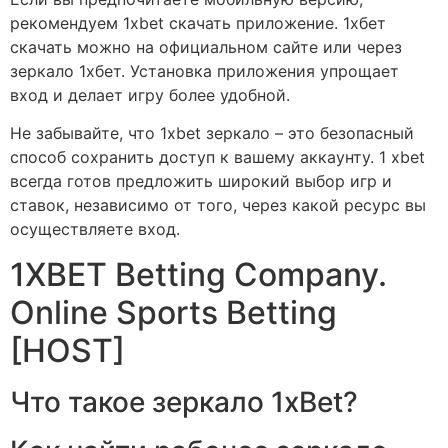
рекомендуем 1xbet скачать приложение. 1хбет
скачать можно на официальном сайте или через
зеркало 1хбет. Установка приложения упрощает
вход и делает игру более удобной.
Не забывайте, что 1xbet зеркало – это безопасный
способ сохранить доступ к вашему аккаунту. 1 xbet
всегда готов предложить широкий выбор игр и
ставок, независимо от того, через какой ресурс вы
осуществляете вход.
1XBET Betting Company.
Online Sports Betting
[HOST]
Что такое зеркало 1xBet?