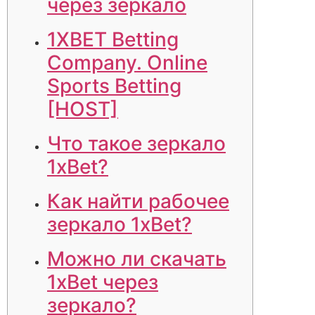
через зеркало
1XBET Betting
Company. Online
Sports Betting
[HOST]
Что такое зеркало
1xBet?
Как найти рабочее
зеркало 1xBet?
Можно ли скачать
1xBet через
зеркало?