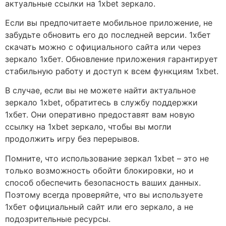
актуальные ссылки на 1xbet зеркало.
Если вы предпочитаете мобильное приложение, не
забудьте обновить его до последней версии. 1хбет
скачать можно с официального сайта или через
зеркало 1хбет. Обновление приложения гарантирует
стабильную работу и доступ к всем функциям 1xbet.
В случае, если вы не можете найти актуальное
зеркало 1xbet, обратитесь в службу поддержки
1хбет. Они оперативно предоставят вам новую
ссылку на 1xbet зеркало, чтобы вы могли
продолжить игру без перерывов.
Помните, что использование зеркал 1xbet – это не
только возможность обойти блокировки, но и
способ обеспечить безопасность ваших данных.
Поэтому всегда проверяйте, что вы используете
1хбет официальный сайт или его зеркало, а не
подозрительные ресурсы.