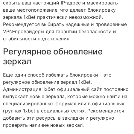
скрыть ваш настоящий IP-адрес и маскировать
ваше местоположение, что делает блокировку
зеркала 1xBet практически невозможной.
Рекомендуется выбирать надежные и проверенные
VPN-провайдеры для гарантии безопасности и
стабильности подключения.
Регулярное обновление
зеркал
Еще один способ избежать блокировки – это
регулярное обновление зеркал 1xBet.
Администрация 1хбет официальный сайт постоянно
выпускает новые зеркала, которые можно найти на
специализированных форумах или в официальных
группах 1xbet в социальных сетях. Рекомендуется
добавить эти ресурсы в закладки и регулярно
проверять наличие новых зеркал.