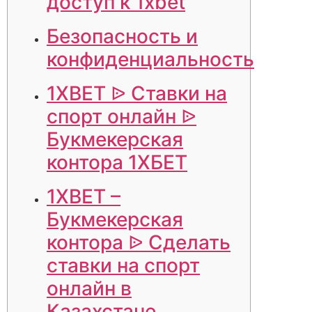
доступ к 1xbet
Безопасность и
конфиденциальность
1XBET ᐉ Ставки на
спорт онлайн ᐉ
Букмекерская
контора 1ХБЕТ
1XBET –
Букмекерская
контора ᐉ Сделать
ставки на спорт
онлайн в
Казахстане