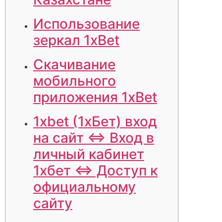
Использование
зеркал 1xBet
Скачивание
мобильного
приложения 1xBet
1xbet (1хБет) вход
на сайт ⇔ Вход в
личный кабинет
1хбет ⇔ Доступ к
официальному
сайту