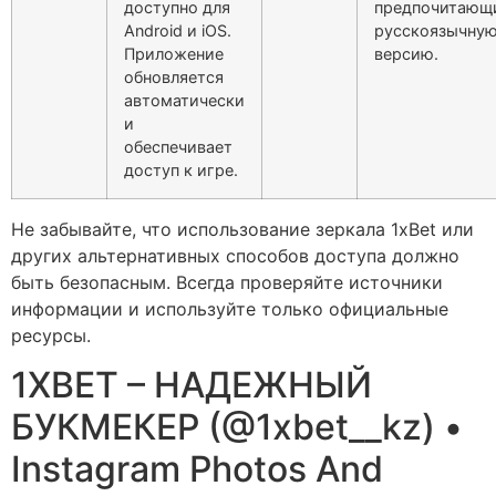
доступно для
предпочитающ
Android и iOS.
русскоязычну
Приложение
версию.
обновляется
автоматически
и
обеспечивает
доступ к игре.
Не забывайте, что использование зеркала 1xBet или
других альтернативных способов доступа должно
быть безопасным. Всегда проверяйте источники
информации и используйте только официальные
ресурсы.
1XBET – НАДЕЖНЫЙ
БУКМЕКЕР (@1xbet__kz) •
Instagram Photos And