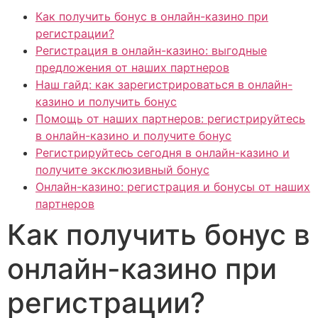
Как получить бонус в онлайн-казино при
регистрации?
Регистрация в онлайн-казино: выгодные
предложения от наших партнеров
Наш гайд: как зарегистрироваться в онлайн-
казино и получить бонус
Помощь от наших партнеров: регистрируйтесь
в онлайн-казино и получите бонус
Регистрируйтесь сегодня в онлайн-казино и
получите эксклюзивный бонус
Онлайн-казино: регистрация и бонусы от наших
партнеров
Как получить бонус в
онлайн-казино при
регистрации?