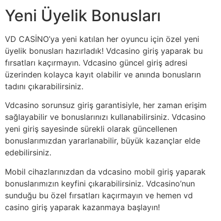
Yeni Üyelik Bonusları
VD CASİNO’ya yeni katılan her oyuncu için özel yeni
üyelik bonusları hazırladık! Vdcasino giriş yaparak bu
fırsatları kaçırmayın. Vdcasino güncel giriş adresi
üzerinden kolayca kayıt olabilir ve anında bonusların
tadını çıkarabilirsiniz.
Vdcasino sorunsuz giriş garantisiyle, her zaman erişim
sağlayabilir ve bonuslarınızı kullanabilirsiniz. Vdcasino
yeni giriş sayesinde sürekli olarak güncellenen
bonuslarımızdan yararlanabilir, büyük kazançlar elde
edebilirsiniz.
Mobil cihazlarınızdan da vdcasino mobil giriş yaparak
bonuslarımızın keyfini çıkarabilirsiniz. Vdcasino’nun
sunduğu bu özel fırsatları kaçırmayın ve hemen vd
casino giriş yaparak kazanmaya başlayın!