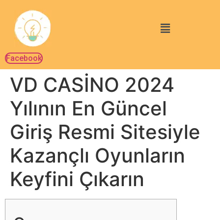
Facebook
VD CASİNO 2024
Yılının En Güncel
Giriş Resmi Sitesiyle
Kazançlı Oyunların
Keyfini Çıkarın