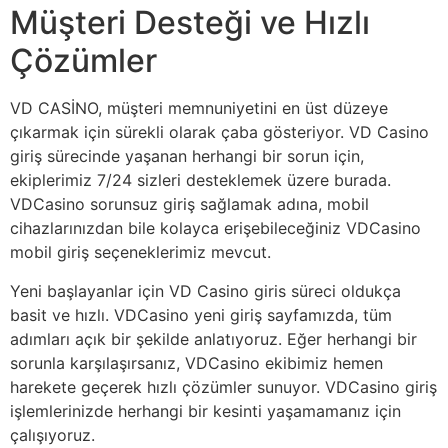
Müşteri Desteği ve Hızlı
Çözümler
VD CASİNO, müşteri memnuniyetini en üst düzeye
çıkarmak için sürekli olarak çaba gösteriyor. VD Casino
giriş sürecinde yaşanan herhangi bir sorun için,
ekiplerimiz 7/24 sizleri desteklemek üzere burada.
VDCasino sorunsuz giriş sağlamak adına, mobil
cihazlarınızdan bile kolayca erişebileceğiniz VDCasino
mobil giriş seçeneklerimiz mevcut.
Yeni başlayanlar için VD Casino giris süreci oldukça
basit ve hızlı. VDCasino yeni giriş sayfamızda, tüm
adımları açık bir şekilde anlatıyoruz. Eğer herhangi bir
sorunla karşılaşırsanız, VDCasino ekibimiz hemen
harekete geçerek hızlı çözümler sunuyor. VDCasino giriş
işlemlerinizde herhangi bir kesinti yaşamamanız için
çalışıyoruz.