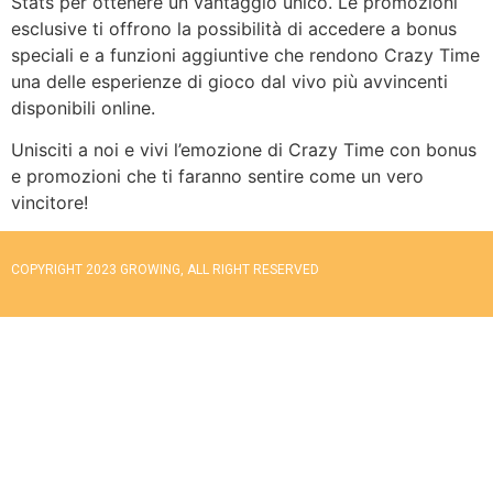
Stats per ottenere un vantaggio unico. Le promozioni
esclusive ti offrono la possibilità di accedere a bonus
speciali e a funzioni aggiuntive che rendono Crazy Time
una delle esperienze di gioco dal vivo più avvincenti
disponibili online.
Unisciti a noi e vivi l’emozione di Crazy Time con bonus
e promozioni che ti faranno sentire come un vero
vincitore!
COPYRIGHT 2023 GROWING, ALL RIGHT RESERVED