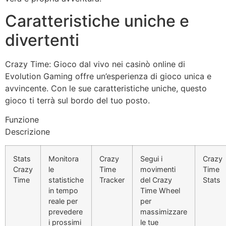
Caratteristiche uniche e
divertenti
Crazy Time: Gioco dal vivo nei casinò online di
Evolution Gaming offre un’esperienza di gioco unica e
avvincente. Con le sue caratteristiche uniche, questo
gioco ti terrà sul bordo del tuo posto.
Funzione
Descrizione
Stats
Monitora
Crazy
Segui i
Crazy
Crazy
le
Time
movimenti
Time
Time
statistiche
Tracker
del Crazy
Stats
in tempo
Time Wheel
reale per
per
prevedere
massimizzare
i prossimi
le tue