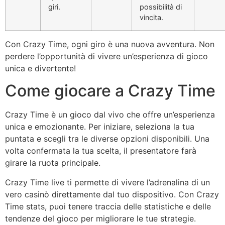
giri.
possibilità di
vincita.
Con Crazy Time, ogni giro è una nuova avventura. Non
perdere l’opportunità di vivere un’esperienza di gioco
unica e divertente!
Come giocare a Crazy Time
Crazy Time è un gioco dal vivo che offre un’esperienza
unica e emozionante. Per iniziare, seleziona la tua
puntata e scegli tra le diverse opzioni disponibili. Una
volta confermata la tua scelta, il presentatore farà
girare la ruota principale.
Crazy Time live ti permette di vivere l’adrenalina di un
vero casinò direttamente dal tuo dispositivo. Con Crazy
Time stats, puoi tenere traccia delle statistiche e delle
tendenze del gioco per migliorare le tue strategie.