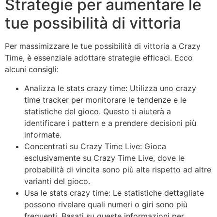
Strategie per aumentare le
tue possibilità di vittoria
Per massimizzare le tue possibilità di vittoria a Crazy
Time, è essenziale adottare strategie efficaci. Ecco
alcuni consigli:
Analizza le stats crazy time: Utilizza uno crazy
time tracker per monitorare le tendenze e le
statistiche del gioco. Questo ti aiuterà a
identificare i pattern e a prendere decisioni più
informate.
Concentrati su Crazy Time Live: Gioca
esclusivamente su Crazy Time Live, dove le
probabilità di vincita sono più alte rispetto ad altre
varianti del gioco.
Usa le stats crazy time: Le statistiche dettagliate
possono rivelare quali numeri o giri sono più
frequenti. Basati su queste informazioni per