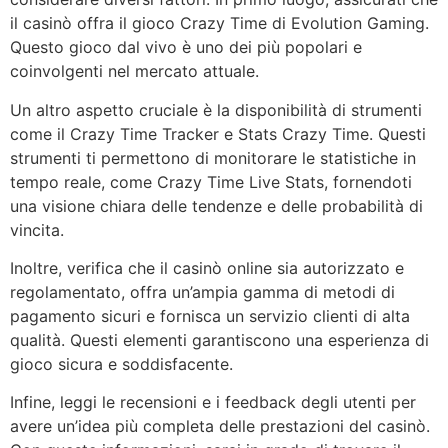
il casinò offra il gioco Crazy Time di Evolution Gaming.
Questo gioco dal vivo è uno dei più popolari e
coinvolgenti nel mercato attuale.
Un altro aspetto cruciale è la disponibilità di strumenti
come il Crazy Time Tracker e Stats Crazy Time. Questi
strumenti ti permettono di monitorare le statistiche in
tempo reale, come Crazy Time Live Stats, fornendoti
una visione chiara delle tendenze e delle probabilità di
vincita.
Inoltre, verifica che il casinò online sia autorizzato e
regolamentato, offra un’ampia gamma di metodi di
pagamento sicuri e fornisca un servizio clienti di alta
qualità. Questi elementi garantiscono una esperienza di
gioco sicura e soddisfacente.
Infine, leggi le recensioni e i feedback degli utenti per
avere un’idea più completa delle prestazioni del casinò.