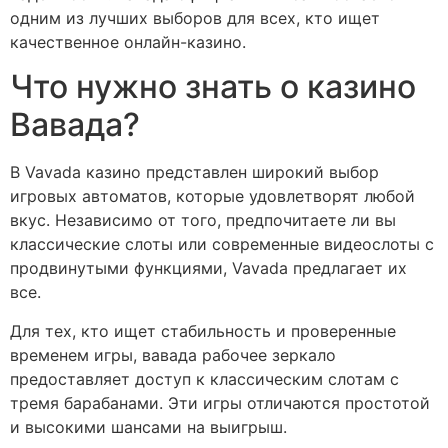
одним из лучших выборов для всех, кто ищет
качественное онлайн-казино.
Что нужно знать о казино
Вавада?
В Vavada казино представлен широкий выбор
игровых автоматов, которые удовлетворят любой
вкус. Независимо от того, предпочитаете ли вы
классические слоты или современные видеослоты с
продвинутыми функциями, Vavada предлагает их
все.
Для тех, кто ищет стабильность и проверенные
временем игры, вавада рабочее зеркало
предоставляет доступ к классическим слотам с
тремя барабанами. Эти игры отличаются простотой
и высокими шансами на выигрыш.