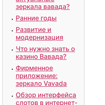
зеркала вавада?
Ранние годы
Развитие и
модернизация
Что нужно знать о
казино Вавада?
Фирменное
приложение:
зеркало Vavada
Обзор интерфейса
слотов в интернет-