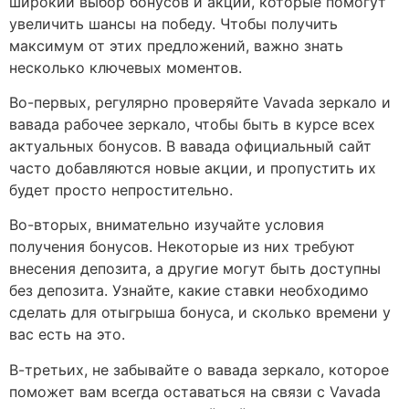
широкий выбор бонусов и акций, которые помогут
увеличить шансы на победу. Чтобы получить
максимум от этих предложений, важно знать
несколько ключевых моментов.
Во-первых, регулярно проверяйте Vavada зеркало и
вавада рабочее зеркало, чтобы быть в курсе всех
актуальных бонусов. В вавада официальный сайт
часто добавляются новые акции, и пропустить их
будет просто непростительно.
Во-вторых, внимательно изучайте условия
получения бонусов. Некоторые из них требуют
внесения депозита, а другие могут быть доступны
без депозита. Узнайте, какие ставки необходимо
сделать для отыгрыша бонуса, и сколько времени у
вас есть на это.
В-третьих, не забывайте о вавада зеркало, которое
поможет вам всегда оставаться на связи с Vavada