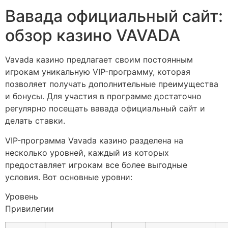
Вавада официальный сайт:
обзор казино VAVADA
Vavada казино предлагает своим постоянным
игрокам уникальную VIP-программу, которая
позволяет получать дополнительные преимущества
и бонусы. Для участия в программе достаточно
регулярно посещать вавада официальный сайт и
делать ставки.
VIP-программа Vavada казино разделена на
несколько уровней, каждый из которых
предоставляет игрокам все более выгодные
условия. Вот основные уровни:
Уровень
Привилегии