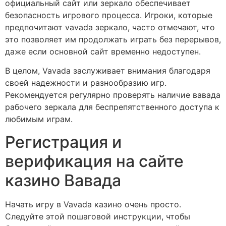
официальный сайт или зеркало обеспечивает
безопасность игрового процесса. Игроки, которые
предпочитают vavada зеркало, часто отмечают, что
это позволяет им продолжать играть без перерывов,
даже если основной сайт временно недоступен.
В целом, Vavada заслуживает внимания благодаря
своей надежности и разнообразию игр.
Рекомендуется регулярно проверять наличие вавада
рабочего зеркала для беспрепятственного доступа к
любимым играм.
Регистрация и
верификация на сайте
казино Вавада
Начать игру в Vavada казино очень просто.
Следуйте этой пошаговой инструкции, чтобы