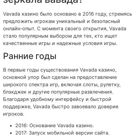
Vavada казино было основано в 2016 году, стремясь
предложить игрокам уникальный и безопасный
онлайн-опыт. С момента своего открытия, Vavada
стало популярным выбором для тех, кто ищет
качественные игры и надежные условия игры.
Ранние годы
В первые годы существования Vavada казино,
основной упор был сделан на предоставление
широкого спектра игр, включая слоты, рулетку,
блэкджек и другие популярные развлечения.
Благодаря удобному интерфейсу и быстрой
поддержке, Vavada быстро завоевало доверие
игроков.
2016: Основание Vavada казино.
2017: Запуск мобильной версии сайта.