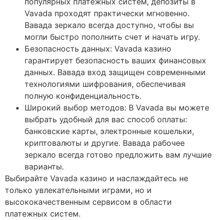
популярных платежных систем, депозиты в
Vavada проходят практически мгновенно.
Вавада зеркало всегда доступно, чтобы вы
могли быстро пополнить счет и начать игру.
Безопасность данных: Vavada казино
гарантирует безопасность ваших финансовых
данных. Вавада вход защищен современными
технологиями шифрования, обеспечивая
полную конфиденциальность.
Широкий выбор методов: В Vavada вы можете
выбрать удобный для вас способ оплаты:
банковские карты, электронные кошельки,
криптовалюты и другие. Вавада рабочее
зеркало всегда готово предложить вам лучшие
варианты.
Выбирайте Vavada казино и наслаждайтесь не
только увлекательными играми, но и
высококачественным сервисом в области
платежных систем.