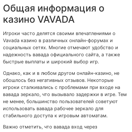
Общая информация о
казино VAVADA
Игроки часто делятся своими впечатлениями о
Vavada казино в различных онлайн-форумах и
социальных сетях. Многие отмечают удобство и
надежность вавада официального сайта, а также
быстрые выплаты и широкий выбор игр.
Однако, как и в любом другом онлайн-казино, не
обошлось без негативных отзывов. Некоторые
игроки сталкивались с проблемами при входе на
вавада зеркало, что вызывало задержки в игре. Тем
не менее, большинство пользователей советуют
использовать вавада рабочее зеркало для
стабильного доступа к игровым автоматам.
Важно отметить, что вавада вход через