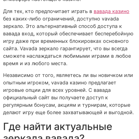
Для тех, кто предпочитает играть в
вавада казино
без каких-либо ограничений, доступно vavada
зеркало. Это альтернативный способ доступа к
вавада вход, который обеспечивает бесперебойную
игру даже при временных блокировках основного
сайта. Vavada зеркало гарантирует, что вы всегда
сможете наслаждаться любимыми играми в любое
время и из любого места.
Независимо от того, являетесь ли вы новичком или
опытным игроком, vavada казино предлагает
игровые опции для всех уровней. С вавада
официальный сайт вы получаете доступ к
регулярным бонусам, акциям и турнирам, которые
делают игру еще более захватывающей и выгодной.
Где найти актуальные
зеркала вавада?