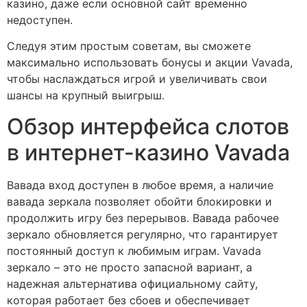
казино, даже если основной сайт временно
недоступен.
Следуя этим простым советам, вы сможете
максимально использовать бонусы и акции Vavada,
чтобы наслаждаться игрой и увеличивать свои
шансы на крупный выигрыш.
Обзор интерфейса слотов
в интернет-казино Vavada
Вавада вход доступен в любое время, а наличие
вавада зеркала позволяет обойти блокировки и
продолжить игру без перерывов. Вавада рабочее
зеркало обновляется регулярно, что гарантирует
постоянный доступ к любимым играм. Vavada
зеркало – это не просто запасной вариант, а
надежная альтернатива официальному сайту,
которая работает без сбоев и обеспечивает