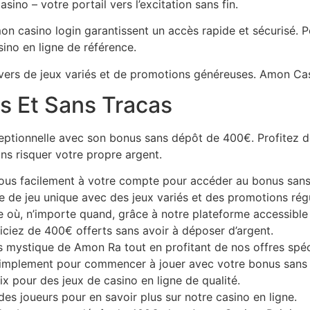
no – votre portail vers l’excitation sans fin.
mon casino login garantissent un accès rapide et sécurisé. P
ino en ligne de référence.
ers de jeux variés et de promotions généreuses. Amon Casino
s Et Sans Tracas
tionnelle avec son bonus sans dépôt de 400€. Profitez de 
ans risquer votre propre argent.
s facilement à votre compte pour accéder au bonus sans
de jeu unique avec des jeux variés et des promotions régu
où, n’importe quand, grâce à notre plateforme accessible s
iez de 400€ offerts sans avoir à déposer d’argent.
 mystique de Amon Ra tout en profitant de nos offres spéc
implement pour commencer à jouer avec votre bonus sans
x pour des jeux de casino en ligne de qualité.
es joueurs pour en savoir plus sur notre casino en ligne.