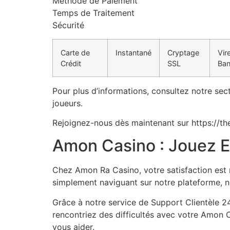
Méthode de Paiement
Temps de Traitement
Sécurité
Carte de
Instantané
Cryptage
Vir
Crédit
SSL
Ban
Pour plus d’informations, consultez notre sect
joueurs.
Rejoignez-nous dès maintenant sur https://th
Amon Casino : Jouez E
Chez Amon Ra Casino, votre satisfaction est 
simplement naviguant sur notre plateforme, no
Grâce à notre service de Support Clientèle 2
rencontriez des difficultés avec votre Amo
vous aider.