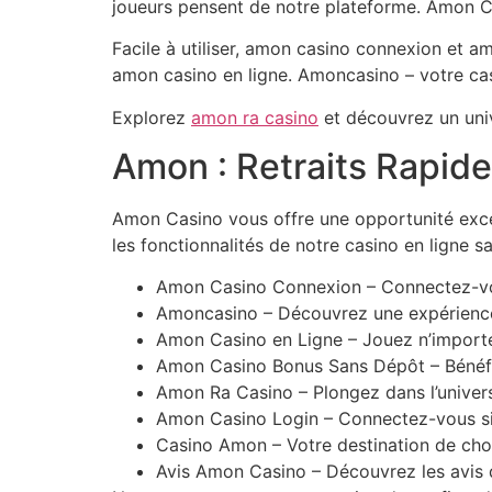
joueurs pensent de notre plateforme. Amon Casi
Facile à utiliser, amon casino connexion et a
amon casino en ligne. Amoncasino – votre cas
Explorez
amon ra casino
et découvrez un univ
Amon : Retraits Rapide
Amon Casino vous offre une opportunité excep
les fonctionnalités de notre casino en ligne s
Amon Casino Connexion – Connectez-vou
Amoncasino – Découvrez une expérience 
Amon Casino en Ligne – Jouez n’importe 
Amon Casino Bonus Sans Dépôt – Bénéfic
Amon Ra Casino – Plongez dans l’univers
Amon Casino Login – Connectez-vous s
Casino Amon – Votre destination de choi
Avis Amon Casino – Découvrez les avis d