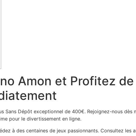
ino Amon et Profitez d
diatement
us Sans Dépôt exceptionnel de 400€. Rejoignez-nous dès m
ime pour le divertissement en ligne.
ez à des centaines de jeux passionnants. Consultez les a