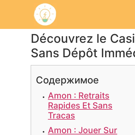
Découvrez le Cas
Sans Dépôt Immé
Содержимое
Amon : Retraits
Rapides Et Sans
Tracas
Amon : Jouer Sur