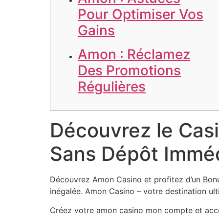
Pour Optimiser Vos
Gains
Amon : Réclamez
Des Promotions
Régulières
Découvrez le Cas
Sans Dépôt Immé
Découvrez Amon Casino et profitez d’un Bon
inégalée. Amon Casino – votre destination ult
Créez votre amon casino mon compte et accéd