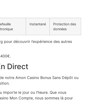
efeuille
Instantané
Protection des
tronique
données
rg pour découvrir l’expérience des autres
 400€.
n Direct
er de notre Amon Casino Bonus Sans Dépôt ou
ition.
 importe le jour ou l’heure. Que vous
 Casino Mon Compte, nous sommes là pour