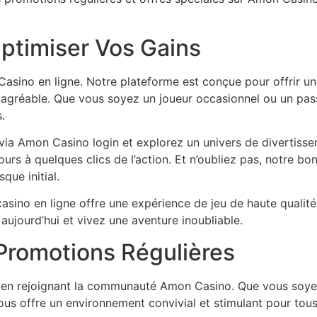
ptimiser Vos Gains
Casino en ligne. Notre plateforme est conçue pour offrir u
et agréable. Que vous soyez un joueur occasionnel ou un p
.
ia Amon Casino login et explorez un univers de divertiss
ours à quelques clics de l’action. Et n’oubliez pas, notre 
que initial.
asino en ligne offre une expérience de jeu de haute qualit
ujourd’hui et vivez une aventure inoubliable.
Promotions Régulières
ne en rejoignant la communauté Amon Casino. Que vous soy
us offre un environnement convivial et stimulant pour tous 