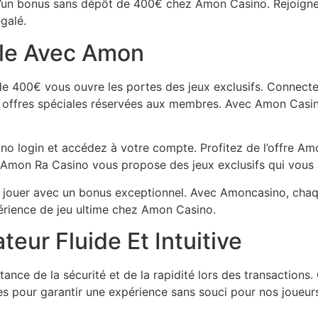
d’un bonus sans dépôt de 400€ chez Amon Casino. Rejoig
galé.
ile Avec Amon
e 400€ vous ouvre les portes des jeux exclusifs. Connec
es offres spéciales réservées aux membres. Avec Amon Casin
 login et accédez à votre compte. Profitez de l’offre Am
s. Amon Ra Casino vous propose des jeux exclusifs qui vous
jouer avec un bonus exceptionnel. Avec Amoncasino, chaqu
érience de jeu ultime chez Amon Casino.
teur Fluide Et Intuitive
ce de la sécurité et de la rapidité lors des transactions.
 pour garantir une expérience sans souci pour nos joueur