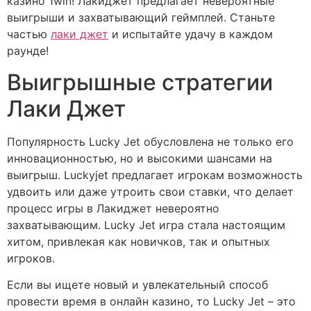
казино 1win! Лакиджет предлагает невероятные
выигрыши и захватывающий геймплей. Станьте
частью
лаки джет
и испытайте удачу в каждом
раунде!
Выигрышные стратегии
Лаки Джет
Популярность Lucky Jet обусловлена не только его
инновационностью, но и высокими шансами на
выигрыш. Luckyjet предлагает игрокам возможность
удвоить или даже утроить свои ставки, что делает
процесс игры в Лакиджет невероятно
захватывающим. Lucky Jet игра стала настоящим
хитом, привлекая как новичков, так и опытных
игроков.
Если вы ищете новый и увлекательный способ
провести время в онлайн казино, то Lucky Jet – это