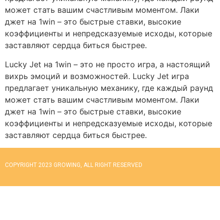
может стать вашим счастливым моментом. Лаки
джет на 1win – это быстрые ставки, высокие
коэффициенты и непредсказуемые исходы, которые
заставляют сердца биться быстрее.
Lucky Jet на 1win – это не просто игра, а настоящий
вихрь эмоций и возможностей. Lucky Jet игра
предлагает уникальную механику, где каждый раунд
может стать вашим счастливым моментом. Лаки
джет на 1win – это быстрые ставки, высокие
коэффициенты и непредсказуемые исходы, которые
заставляют сердца биться быстрее.
COPYRIGHT 2023 GROWING, ALL RIGHT RESERVED