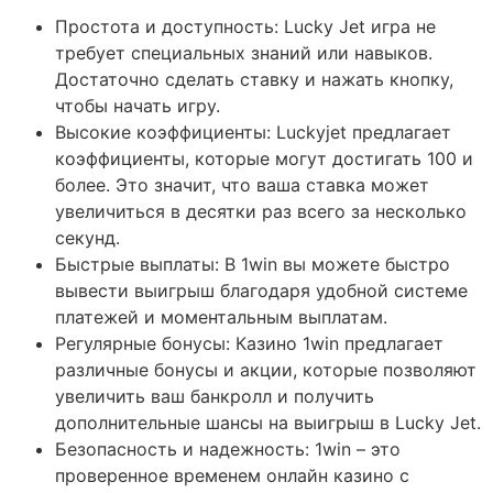
Простота и доступность: Lucky Jet игра не
требует специальных знаний или навыков.
Достаточно сделать ставку и нажать кнопку,
чтобы начать игру.
Высокие коэффициенты: Luckyjet предлагает
коэффициенты, которые могут достигать 100 и
более. Это значит, что ваша ставка может
увеличиться в десятки раз всего за несколько
секунд.
Быстрые выплаты: В 1win вы можете быстро
вывести выигрыш благодаря удобной системе
платежей и моментальным выплатам.
Регулярные бонусы: Казино 1win предлагает
различные бонусы и акции, которые позволяют
увеличить ваш банкролл и получить
дополнительные шансы на выигрыш в Lucky Jet.
Безопасность и надежность: 1win – это
проверенное временем онлайн казино с