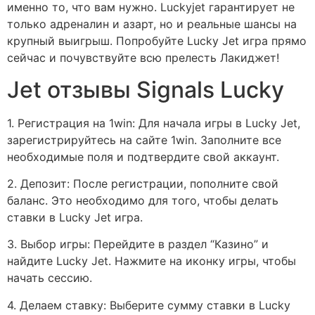
именно то, что вам нужно. Luckyjet гарантирует не
только адреналин и азарт, но и реальные шансы на
крупный выигрыш. Попробуйте Lucky Jet игра прямо
сейчас и почувствуйте всю прелесть Лакиджет!
Jet отзывы Signals Lucky
1. Регистрация на 1win: Для начала игры в Lucky Jet,
зарегистрируйтесь на сайте 1win. Заполните все
необходимые поля и подтвердите свой аккаунт.
2. Депозит: После регистрации, пополните свой
баланс. Это необходимо для того, чтобы делать
ставки в Lucky Jet игра.
3. Выбор игры: Перейдите в раздел “Казино” и
найдите Lucky Jet. Нажмите на иконку игры, чтобы
начать сессию.
4. Делаем ставку: Выберите сумму ставки в Lucky