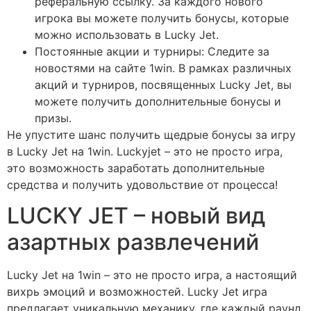
реферальную ссылку. За каждого нового
игрока вы можете получить бонусы, которые
можно использовать в Lucky Jet.
Постоянные акции и турниры: Следите за
новостями на сайте 1win. В рамках различных
акций и турниров, посвященных Lucky Jet, вы
можете получить дополнительные бонусы и
призы.
Не упустите шанс получить щедрые бонусы за игру
в Lucky Jet на 1win. Luckyjet – это не просто игра,
это возможность заработать дополнительные
средства и получить удовольствие от процесса!
LUCKY JET – новый вид
азартных развлечений
Lucky Jet на 1win – это не просто игра, а настоящий
вихрь эмоций и возможностей. Lucky Jet игра
предлагает уникальную механику, где каждый раунд