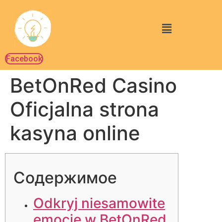
Facebook
BetOnRed Casino
Oficjalna strona
kasyna online
Содержимое
Odkryj niesamowite
emocje w BetOnRed