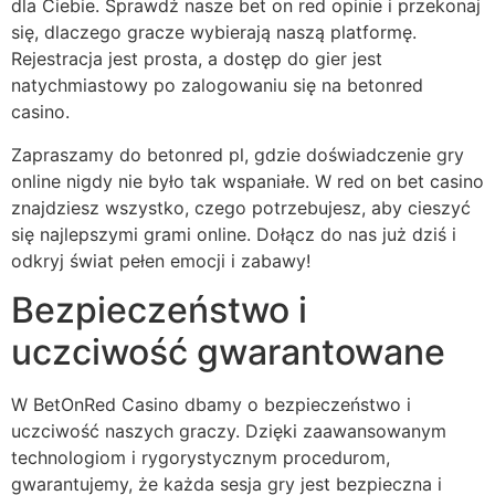
dla Ciebie. Sprawdź nasze bet on red opinie i przekonaj
się, dlaczego gracze wybierają naszą platformę.
Rejestracja jest prosta, a dostęp do gier jest
natychmiastowy po zalogowaniu się na betonred
casino.
Zapraszamy do betonred pl, gdzie doświadczenie gry
online nigdy nie było tak wspaniałe. W red on bet casino
znajdziesz wszystko, czego potrzebujesz, aby cieszyć
się najlepszymi grami online. Dołącz do nas już dziś i
odkryj świat pełen emocji i zabawy!
Bezpieczeństwo i
uczciwość gwarantowane
W BetOnRed Casino dbamy o bezpieczeństwo i
uczciwość naszych graczy. Dzięki zaawansowanym
technologiom i rygorystycznym procedurom,
gwarantujemy, że każda sesja gry jest bezpieczna i