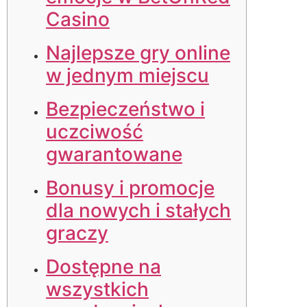
Casino
Najlepsze gry online
w jednym miejscu
Bezpieczeństwo i
uczciwość
gwarantowane
Bonusy i promocje
dla nowych i stałych
graczy
Dostępne na
wszystkich