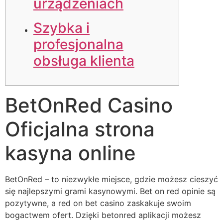
urządzeniach
Szybka i
profesjonalna
obsługa klienta
BetOnRed Casino
Oficjalna strona
kasyna online
BetOnRed – to niezwykłe miejsce, gdzie możesz cieszyć
się najlepszymi grami kasynowymi. Bet on red opinie są
pozytywne, a red on bet casino zaskakuje swoim
bogactwem ofert. Dzięki betonred aplikacji możesz