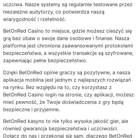
uczciwa. Nasze systemy są regularnie testowane przez
niezależne audytorzy, co potwierdza naszą
wiarygodność i rzetelność.
BetOnRed Casino to miejsce, gdzie możesz cieszyć się
grą bez obaw o swoje dane osobowe i finanse. Nasza
platforma jest chroniona zaawansowanymi protokołami
bezpieczeństwa, a wszystkie transakcje są szyfrowane,
zapewniając pełne bezpieczeństwo.
Dzięki BetOnRed opinie graczy są pozytywne, a nasza
aplikacja mobilna jest jednym z najlepszych rozwiązań
na rynku. Bez względu na to, czy korzystasz z
BetOnRed Casino login na stronie, czy aplikacji, możesz
mieć pewność, że Twoje doświadczenia z gry będą
bezpieczne i przyjemne.
BetOnRed kasyno to nie tylko wysoka jakość gier, ale
również gwarancja bezpieczeństwa i uczciwości.
Dołącz do nas i przekonaj się sam, dlaczego BetOnRed