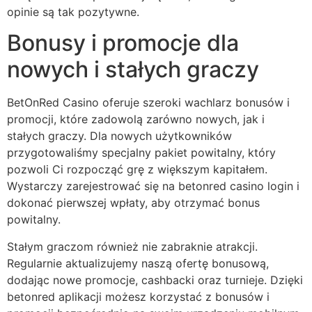
opinie są tak pozytywne.
Bonusy i promocje dla
nowych i stałych graczy
BetOnRed Casino oferuje szeroki wachlarz bonusów i
promocji, które zadowolą zarówno nowych, jak i
stałych graczy. Dla nowych użytkowników
przygotowaliśmy specjalny pakiet powitalny, który
pozwoli Ci rozpocząć grę z większym kapitałem.
Wystarczy zarejestrować się na betonred casino login i
dokonać pierwszej wpłaty, aby otrzymać bonus
powitalny.
Stałym graczom również nie zabraknie atrakcji.
Regularnie aktualizujemy naszą ofertę bonusową,
dodając nowe promocje, cashbacki oraz turnieje. Dzięki
betonred aplikacji możesz korzystać z bonusów i