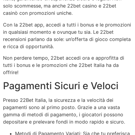
solo scommesse, ma anche 22bet casino e 22bet
casinò con promozioni uniche.
Con la 22bet app, accedi a tutti i bonus e le promozioni
in qualsiasi momento e ovunque tu sia. Le 22bet
recensioni parlano da sole: un’offerta di gioco completa
e ricca di opportunità.
Non perdere tempo, 22bet accedi ora e approfitta di
tutti i bonus e le promozioni che 22bet Italia ha da
offrire!
Pagamenti Sicuri e Veloci
Presso 22Bet Italia, la sicurezza e la velocità dei
pagamenti sono al primo posto. Grazie a una vasta
gamma di metodi di pagamento, i giocatori possono
depositare e prelevare fondi in modo rapido e sicuro.
Metodi di Pagamento Variati: Sia che tu preferisca