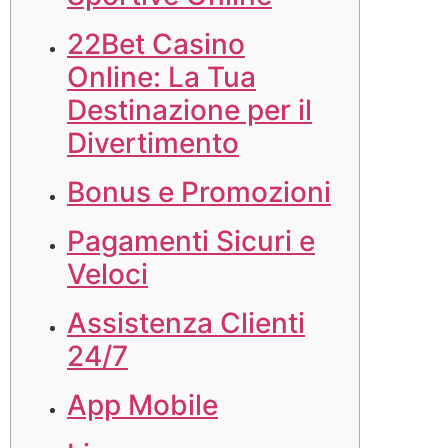
22Bet Casino
Online: La Tua
Destinazione per il
Divertimento
Bonus e Promozioni
Pagamenti Sicuri e
Veloci
Assistenza Clienti
24/7
App Mobile