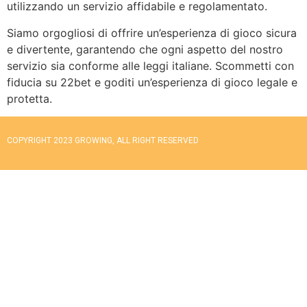
utilizzando un servizio affidabile e regolamentato.
Siamo orgogliosi di offrire un’esperienza di gioco sicura
e divertente, garantendo che ogni aspetto del nostro
servizio sia conforme alle leggi italiane. Scommetti con
fiducia su 22bet e goditi un’esperienza di gioco legale e
protetta.
COPYRIGHT 2023 GROWING, ALL RIGHT RESERVED