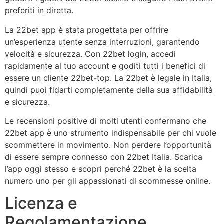
preferiti in diretta.
La 22bet app è stata progettata per offrire
un’esperienza utente senza interruzioni, garantendo
velocità e sicurezza. Con 22bet login, accedi
rapidamente al tuo account e goditi tutti i benefici di
essere un cliente 22bet-top. La 22bet è legale in Italia,
quindi puoi fidarti completamente della sua affidabilità
e sicurezza.
Le recensioni positive di molti utenti confermano che
22bet app è uno strumento indispensabile per chi vuole
scommettere in movimento. Non perdere l’opportunità
di essere sempre connesso con 22bet Italia. Scarica
l’app oggi stesso e scopri perché 22bet è la scelta
numero uno per gli appassionati di scommesse online.
Licenza e
Regolamentazione