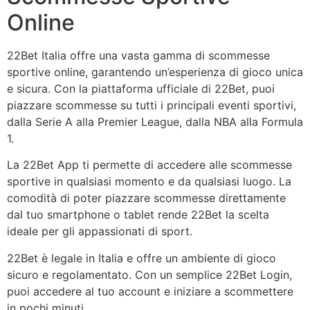
Online
22Bet Italia offre una vasta gamma di scommesse
sportive online, garantendo un’esperienza di gioco unica
e sicura. Con la piattaforma ufficiale di 22Bet, puoi
piazzare scommesse su tutti i principali eventi sportivi,
dalla Serie A alla Premier League, dalla NBA alla Formula
1.
La 22Bet App ti permette di accedere alle scommesse
sportive in qualsiasi momento e da qualsiasi luogo. La
comodità di poter piazzare scommesse direttamente
dal tuo smartphone o tablet rende 22Bet la scelta
ideale per gli appassionati di sport.
22Bet è legale in Italia e offre un ambiente di gioco
sicuro e regolamentato. Con un semplice 22Bet Login,
puoi accedere al tuo account e iniziare a scommettere
in pochi minuti.