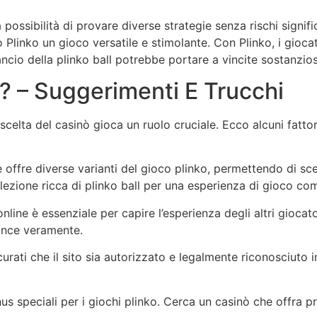
 possibilità di provare diverse strategie senza rischi signific
no Plinko un gioco versatile e stimolante. Con Plinko, i gio
cio della plinko ball potrebbe portare a vincite sostanzios
? – Suggerimenti E Trucchi
 scelta del casinò gioca un ruolo cruciale. Ecco alcuni fattor
offre diverse varianti del gioco plinko, permettendo di scegl
selezione ricca di plinko ball per una esperienza di gioco co
line è essenziale per capire l’esperienza degli altri giocato
vince veramente.
sicurati che il sito sia autorizzato e legalmente riconosciuto
s speciali per i giochi plinko. Cerca un casinò che offra p