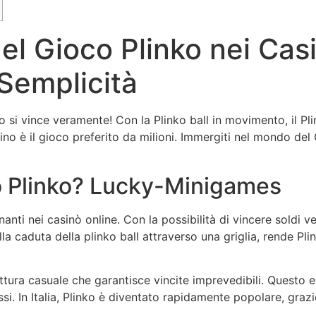
del Gioco Plinko nei Cas
Semplicità
nko si vince veramente! Con la Plinko ball in movimento, il Pl
ino è il gioco preferito da milioni. Immergiti nel mondo del 
o Plinko? Lucky-Minigames
anti nei casinò online. Con la possibilità di vincere soldi ve
a caduta della plinko ball attraverso una griglia, rende Plink
uttura casuale che garantisce vincite imprevedibili. Questo 
i. In Italia, Plinko è diventato rapidamente popolare, graz