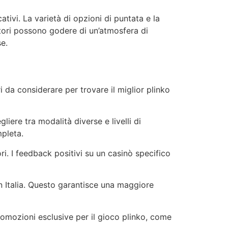
ativi. La varietà di opzioni di puntata e la
catori possono godere di un’atmosfera di
e.
i da considerare per trovare il miglior plinko
iere tra modalità diverse e livelli di
mpleta.
ri. I feedback positivi su un casinò specifico
 in Italia. Questo garantisce una maggiore
romozioni esclusive per il gioco plinko, come