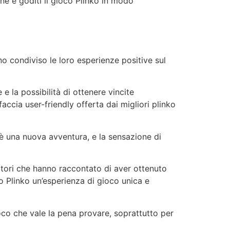
ne e goditi il gioco Plinko in modo
no condiviso le loro esperienze positive sul
e la possibilità di ottenere vincite
ccia user-friendly offerta dai migliori plinko
 è una nuova avventura, e la sensazione di
atori che hanno raccontato di aver ottenuto
no Plinko un’esperienza di gioco unica e
ioco che vale la pena provare, soprattutto per