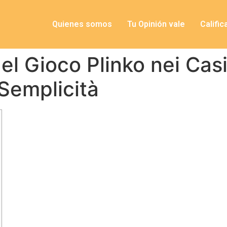
Quienes somos
Tu Opinión vale
Califi
del Gioco Plinko nei Cas
Semplicità