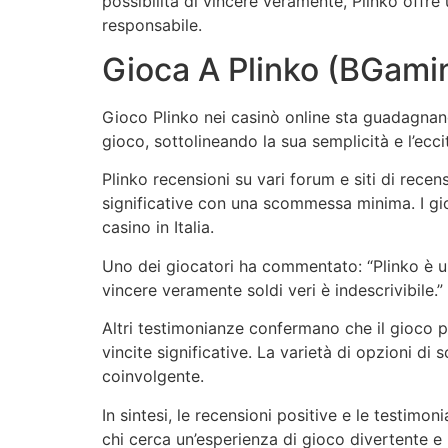
possibilità di vincere veramente, Plinko offr
responsabile.
Gioca A Plinko (BGamin
Gioco Plinko nei casinò online sta guadagnando
gioco, sottolineando la sua semplicità e l’eccit
Plinko recensioni su vari forum e siti di recen
significative con una scommessa minima. I gio
casino in Italia.
Uno dei giocatori ha commentato: “Plinko è un
vincere veramente soldi veri è indescrivibile.”
Altri testimonianze confermano che il gioco p
vincite significative. La varietà di opzioni d
coinvolgente.
In sintesi, le recensioni positive e le testim
chi cerca un’esperienza di gioco divertente e re