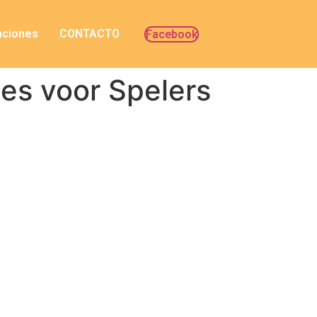
caciones
CONTACTO
Facebook
ies voor Spelers