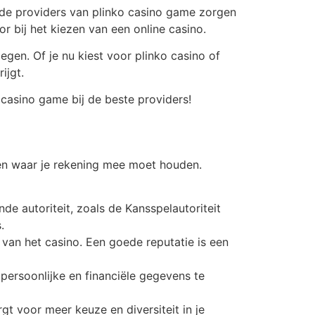
nde providers van plinko casino game zorgen
r bij het kiezen van een online casino.
egen. Of je nu kiest voor plinko casino of
ijgt.
casino game bij de beste providers!
oren waar je rekening mee moet houden.
e autoriteit, zoals de Kansspelautoriteit
.
 van het casino. Een goede reputatie is een
persoonlijke en financiële gegevens te
gt voor meer keuze en diversiteit in je