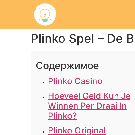
Plinko Spel – De 
Содержимое
Plinko Casino
Hoeveel Geld Kun Je
Winnen Per Draai In
Plinko?
Plinko Original