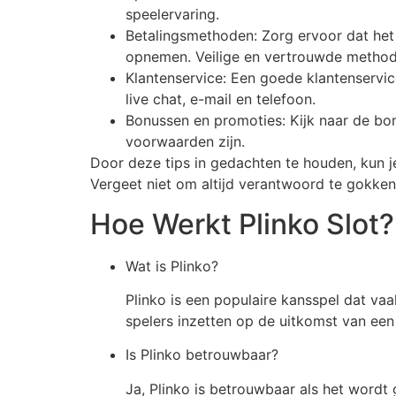
speelervaring.
Betalingsmethoden: Zorg ervoor dat het
opnemen. Veilige en vertrouwde methoden
Klantenservice: Een goede klantenservice
live chat, e-mail en telefoon.
Bonussen en promoties: Kijk naar de bon
voorwaarden zijn.
Door deze tips in gedachten te houden, kun je
Vergeet niet om altijd verantwoord te gokken 
Hoe Werkt Plinko Slot?
Wat is Plinko?
Plinko is een populaire kansspel dat vaa
spelers inzetten op de uitkomst van een 
Is Plinko betrouwbaar?
Ja, Plinko is betrouwbaar als het wordt 