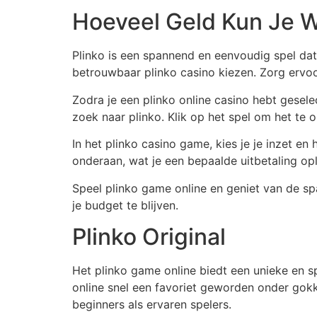
Hoeveel Geld Kun Je Wi
Plinko is een spannend en eenvoudig spel dat 
betrouwbaar plinko casino kiezen. Zorg ervoo
Zodra je een plinko online casino hebt gesele
zoek naar plinko. Klik op het spel om het te 
In het plinko casino game, kies je je inzet en
onderaan, wat je een bepaalde uitbetaling opl
Speel plinko game online en geniet van de sp
je budget te blijven.
Plinko Original
Het plinko game online biedt een unieke en sp
online snel een favoriet geworden onder gok
beginners als ervaren spelers.