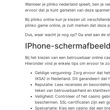
Wanneer je plinko nederland speelt, ben je v
ervoor dat je kunt genieten van deze spannend
Bij plinko online kun je kiezen uit verschille
plinko game online, je zult merken dat deze p
Dus, waar wacht je nog op? Ga snel aan de sl
IPhone-schermafbeel
Bij het kiezen van een betrouwbaar online cas
Hieronder vind je enkele tips om ervoor te zor
Geldige vergunning: Zorg ervoor dat het
(KSA) in Nederland. Dit garandeert dat he
Reputatie: Lees recensies en beoordeling
teken van betrouwbaarheid en klanttevr
Veiligheid: Controleer of het casino ge
beschermen. SSL-certificaten zijn een g
Spelvariatie: Kies een casino dat een br