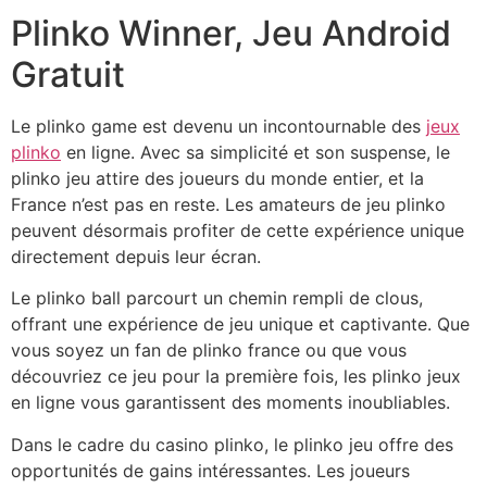
Plinko Winner, Jeu Android
Gratuit
Le plinko game est devenu un incontournable des
jeux
plinko
en ligne. Avec sa simplicité et son suspense, le
plinko jeu attire des joueurs du monde entier, et la
France n’est pas en reste. Les amateurs de jeu plinko
peuvent désormais profiter de cette expérience unique
directement depuis leur écran.
Le plinko ball parcourt un chemin rempli de clous,
offrant une expérience de jeu unique et captivante. Que
vous soyez un fan de plinko france ou que vous
découvriez ce jeu pour la première fois, les plinko jeux
en ligne vous garantissent des moments inoubliables.
Dans le cadre du casino plinko, le plinko jeu offre des
opportunités de gains intéressantes. Les joueurs