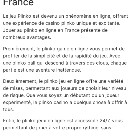
France
Le jeu Plinko est devenu un phénomène en ligne, offrant
une expérience de casino plinko unique et excitante.
Jouer au plinko en ligne en France présente de
nombreux avantages.
Premièrement, le plinko game en ligne vous permet de
profiter de la simplicité et de la rapidité du jeu. Avec
une plinko ball qui descend à travers des clous, chaque
partie est une aventure inattendue.
Deuxièmement, le plinko jeu en ligne offre une variété
de mises, permettant aux joueurs de choisir leur niveau
de risque. Que vous soyez un débutant ou un joueur
expérimenté, le plinko casino a quelque chose à offrir à
tous.
Enfin, le plinko jeux en ligne est accessible 24/7, vous
permettant de jouer à votre propre rythme, sans