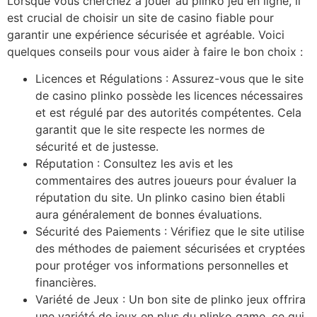
Lorsque vous cherchez à jouer au plinko jeu en ligne, il
est crucial de choisir un site de casino fiable pour
garantir une expérience sécurisée et agréable. Voici
quelques conseils pour vous aider à faire le bon choix :
Licences et Régulations : Assurez-vous que le site
de casino plinko possède les licences nécessaires
et est régulé par des autorités compétentes. Cela
garantit que le site respecte les normes de
sécurité et de justesse.
Réputation : Consultez les avis et les
commentaires des autres joueurs pour évaluer la
réputation du site. Un plinko casino bien établi
aura généralement de bonnes évaluations.
Sécurité des Paiements : Vérifiez que le site utilise
des méthodes de paiement sécurisées et cryptées
pour protéger vos informations personnelles et
financières.
Variété de Jeux : Un bon site de plinko jeux offrira
une variété de jeux en plus du plinko game, ce qui