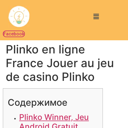
Facebook
Plinko en ligne
France Jouer au jeu
de casino Plinko
Содержимое
Plinko Winner, Jeu
Android Gratuit