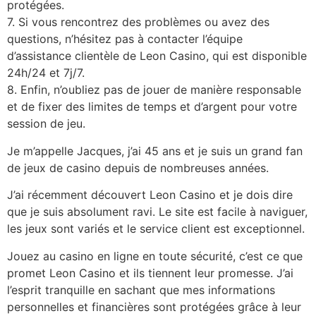
protégées.
7. Si vous rencontrez des problèmes ou avez des
questions, n’hésitez pas à contacter l’équipe
d’assistance clientèle de Leon Casino, qui est disponible
24h/24 et 7j/7.
8. Enfin, n’oubliez pas de jouer de manière responsable
et de fixer des limites de temps et d’argent pour votre
session de jeu.
Je m’appelle Jacques, j’ai 45 ans et je suis un grand fan
de jeux de casino depuis de nombreuses années.
J’ai récemment découvert Leon Casino et je dois dire
que je suis absolument ravi. Le site est facile à naviguer,
les jeux sont variés et le service client est exceptionnel.
Jouez au casino en ligne en toute sécurité, c’est ce que
promet Leon Casino et ils tiennent leur promesse. J’ai
l’esprit tranquille en sachant que mes informations
personnelles et financières sont protégées grâce à leur