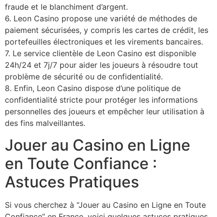
fraude et le blanchiment d’argent.
6. Leon Casino propose une variété de méthodes de
paiement sécurisées, y compris les cartes de crédit, les
portefeuilles électroniques et les virements bancaires.
7. Le service clientèle de Leon Casino est disponible
24h/24 et 7j/7 pour aider les joueurs à résoudre tout
problème de sécurité ou de confidentialité.
8. Enfin, Leon Casino dispose d’une politique de
confidentialité stricte pour protéger les informations
personnelles des joueurs et empêcher leur utilisation à
des fins malveillantes.
Jouer au Casino en Ligne
en Toute Confiance :
Astuces Pratiques
Si vous cherchez à “Jouer au Casino en Ligne en Toute
Confiance” en France, voici quelques astuces pratiques