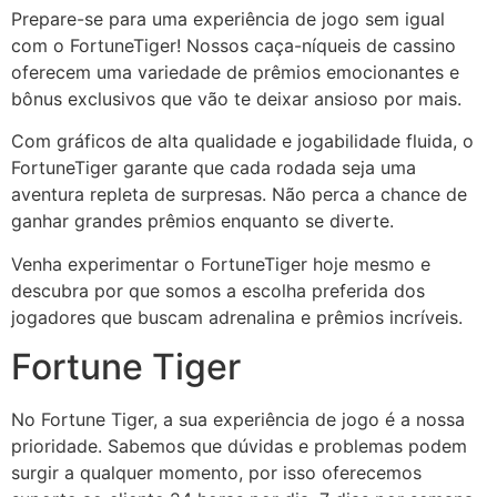
Prepare-se para uma experiência de jogo sem igual
com o FortuneTiger! Nossos caça-níqueis de cassino
oferecem uma variedade de prêmios emocionantes e
bônus exclusivos que vão te deixar ansioso por mais.
Com gráficos de alta qualidade e jogabilidade fluida, o
FortuneTiger garante que cada rodada seja uma
aventura repleta de surpresas. Não perca a chance de
ganhar grandes prêmios enquanto se diverte.
Venha experimentar o FortuneTiger hoje mesmo e
descubra por que somos a escolha preferida dos
jogadores que buscam adrenalina e prêmios incríveis.
Fortune Tiger
No Fortune Tiger, a sua experiência de jogo é a nossa
prioridade. Sabemos que dúvidas e problemas podem
surgir a qualquer momento, por isso oferecemos