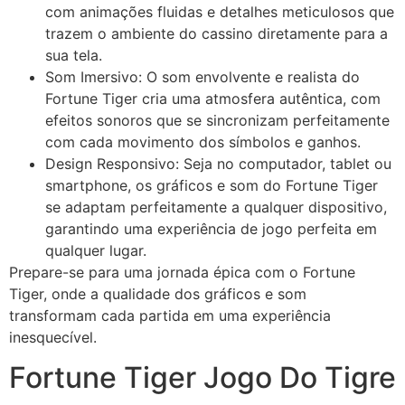
com animações fluidas e detalhes meticulosos que
trazem o ambiente do cassino diretamente para a
sua tela.
Som Imersivo: O som envolvente e realista do
Fortune Tiger cria uma atmosfera autêntica, com
efeitos sonoros que se sincronizam perfeitamente
com cada movimento dos símbolos e ganhos.
Design Responsivo: Seja no computador, tablet ou
smartphone, os gráficos e som do Fortune Tiger
se adaptam perfeitamente a qualquer dispositivo,
garantindo uma experiência de jogo perfeita em
qualquer lugar.
Prepare-se para uma jornada épica com o Fortune
Tiger, onde a qualidade dos gráficos e som
transformam cada partida em uma experiência
inesquecível.
Fortune Tiger Jogo Do Tigre