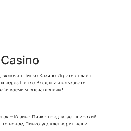
 Casino
, включая Пинко Казино Играть онлайн.
ти через Пинко Вход и использовать
езабываемым впечатлениям!
еток – Казино Пинко предлагает широкий
-то новое, Пинко удовлетворит ваши