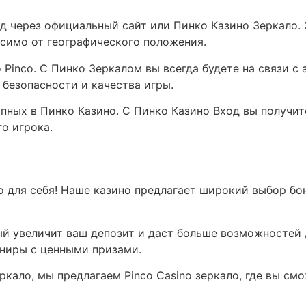
д через официальный сайт или Пинко Казино Зеркало. 
исимо от географического положения.
о Pinco. С Пинко Зеркалом вы всегда будете на связи 
 безопасности и качества игры.
упных в Пинко Казино. С Пинко Казино Вход вы получит
о игрока.
то для себя! Наше казино предлагает широкий выбор бо
ый увеличит ваш депозит и даст больше возможностей 
рниры с ценными призами.
еркало, мы предлагаем Pinco Casino зеркало, где вы см