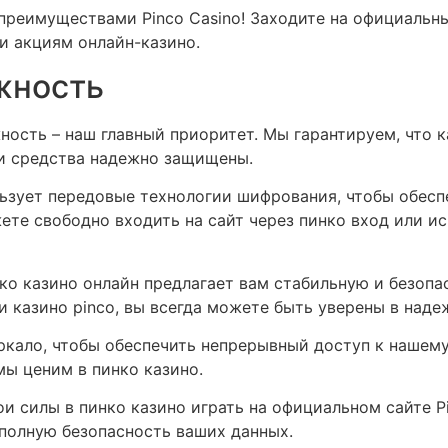
преимуществами Pinco Casino! Заходите на официальный
и акциям онлайн-казино.
жность
жность – наш главный приоритет. Мы гарантируем, что
 и средства надежно защищены.
льзует передовые технологии шифрования, чтобы обес
ете свободно входить на сайт через пинко вход или ис
нко казино онлайн предлагает вам стабильную и безоп
ли казино pinco, вы всегда можете быть уверены в над
кало, чтобы обеспечить непрерывный доступ к нашему
 мы ценим в пинко казино.
и силы в пинко казино играть на официальном сайте Pi
 полную безопасность ваших данных.