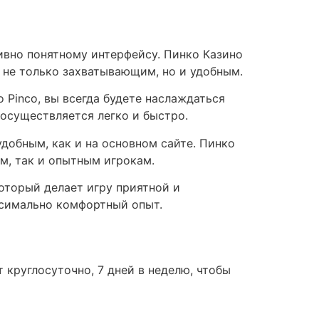
ивно понятному интерфейсу. Пинко Казино
ы не только захватывающим, но и удобным.
 Pinco, вы всегда будете наслаждаться
 осуществляется легко и быстро.
удобным, как и на основном сайте. Пинко
м, так и опытным игрокам.
оторый делает игру приятной и
ксимально комфортный опыт.
круглосуточно, 7 дней в неделю, чтобы