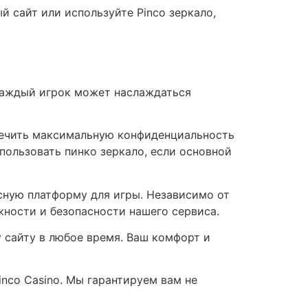
 сайт или используйте Pinco зеркало,
 каждый игрок может наслаждаться
печить максимальную конфиденциальность
пользовать пинко зеркало, если основной
асную платформу для игры. Независимо от
ежности и безопасности нашего сервиса.
 сайту в любое время. Ваш комфорт и
nco Casino. Мы гарантируем вам не