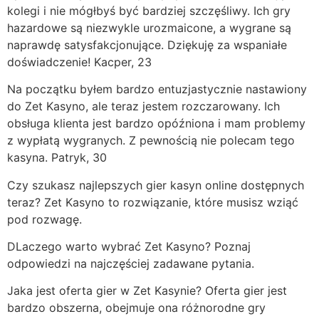
kolegi i nie mógłbyś być bardziej szczęśliwy. Ich gry
hazardowe są niezwykle urozmaicone, a wygrane są
naprawdę satysfakcjonujące. Dziękuję za wspaniałe
doświadczenie! Kacper, 23
Na początku byłem bardzo entuzjastycznie nastawiony
do Zet Kasyno, ale teraz jestem rozczarowany. Ich
obsługa klienta jest bardzo opóźniona i mam problemy
z wypłatą wygranych. Z pewnością nie polecam tego
kasyna. Patryk, 30
Czy szukasz najlepszych gier kasyn online dostępnych
teraz? Zet Kasyno to rozwiązanie, które musisz wziąć
pod rozwagę.
DLaczego warto wybrać Zet Kasyno? Poznaj
odpowiedzi na najczęściej zadawane pytania.
Jaka jest oferta gier w Zet Kasynie? Oferta gier jest
bardzo obszerna, obejmuje ona różnorodne gry