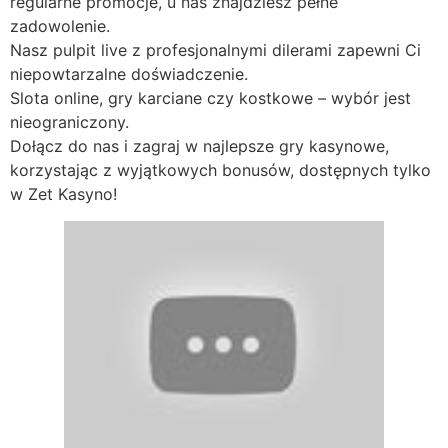
regularne promocje, u nas znajdziesz pełne
zadowolenie.
Nasz pulpit live z profesjonalnymi dilerami zapewni Ci
niepowtarzalne doświadczenie.
Slota online, gry karciane czy kostkowe – wybór jest
nieograniczony.
Dołącz do nas i zagraj w najlepsze gry kasynowe,
korzystając z wyjątkowych bonusów, dostępnych tylko
w Zet Kasyno!