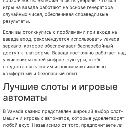
прозрачность. Вы можете быть уверены, что все
игры на вавада работают на основе генератора
случайных чисел, обеспечивая справедливые
результаты.
Если вы столкнулись с проблемами при входе на
вавада вход, рекомендуется использовать vavada
зеркало, которое обеспечивает бесперебойный
доступ к платформе. Вавада постоянно работает над
улучшением своей инфраструктуры, чтобы
предоставлять своим игрокам максимально
комфортный и безопасный опыт.
Лучшие слоты и игровые
автоматы
В Vavada казино представлен широкий выбор слот-
машин и игровых автоматов, которые удовлетворят
любой вкус. Независимо от того, предпочитаете ли