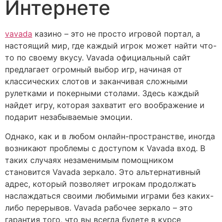
Интернете
vavada
казино – это не просто игровой портал, а
настоящий мир, где каждый игрок может найти что-
то по своему вкусу. Vavada официальный сайт
предлагает огромный выбор игр, начиная от
классических слотов и заканчивая сложными
рулетками и покерными столами. Здесь каждый
найдет игру, которая захватит его воображение и
подарит незабываемые эмоции.
Однако, как и в любом онлайн-пространстве, иногда
возникают проблемы с доступом к Vavada вход. В
таких случаях незаменимым помощником
становится Vavada зеркало. Это альтернативный
адрес, который позволяет игрокам продолжать
наслаждаться своими любимыми играми без каких-
либо перерывов. Vavada рабочее зеркало – это
гарантия того, что вы всегда будете в курсе