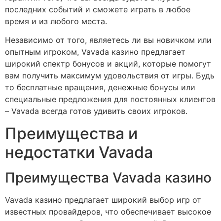
последних событий и сможете играть в любое
время и из любого места.
Независимо от того, являетесь ли вы новичком или
опытным игроком, Vavada казино предлагает
широкий спектр бонусов и акций, которые помогут
вам получить максимум удовольствия от игры. Будь
то бесплатные вращения, денежные бонусы или
специальные предложения для постоянных клиентов
– Vavada всегда готов удивить своих игроков.
Преимущества и
недостатки Vavada
Преимущества Vavada казино
Vavada казино предлагает широкий выбор игр от
известных провайдеров, что обеспечивает высокое