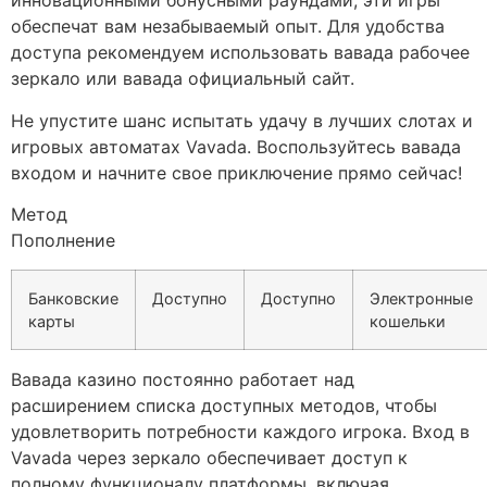
инновационными бонусными раундами, эти игры
обеспечат вам незабываемый опыт. Для удобства
доступа рекомендуем использовать вавада рабочее
зеркало или вавада официальный сайт.
Не упустите шанс испытать удачу в лучших слотах и
игровых автоматах Vavada. Воспользуйтесь вавада
входом и начните свое приключение прямо сейчас!
Метод
Пополнение
Банковские
Доступно
Доступно
Электронные
карты
кошельки
Вавада казино постоянно работает над
расширением списка доступных методов, чтобы
удовлетворить потребности каждого игрока. Вход в
Vavada через зеркало обеспечивает доступ к
полному функционалу платформы, включая