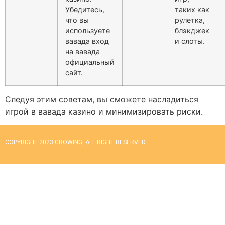
Убедитесь,
таких как
что вы
рулетка,
используете
блэкджек
вавада вход
и слоты.
на вавада
официальный
сайт.
Следуя этим советам, вы сможете насладиться
игрой в вавада казино и минимизировать риски.
COPYRIGHT 2023 GROWING, ALL RIGHT RESERVED