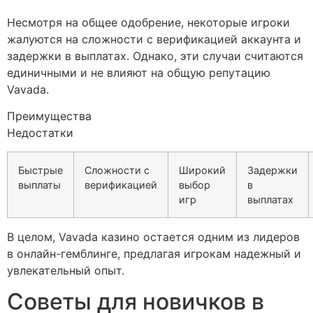
Несмотря на общее одобрение, некоторые игроки
жалуются на сложности с верификацией аккаунта и
задержки в выплатах. Однако, эти случаи считаются
единичными и не влияют на общую репутацию
Vavada.
Преимущества
Недостатки
Быстрые
Сложности с
Широкий
Задержки
выплаты
верификацией
выбор
в
игр
выплатах
В целом, Vavada казино остается одним из лидеров
в онлайн-гемблинге, предлагая игрокам надежный и
увлекательный опыт.
Советы для новичков в