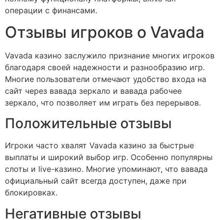
операции с финансами.
Отзывы игроков о Vavada
Vavada казино заслужило признание многих игроков
благодаря своей надежности и разнообразию игр.
Многие пользователи отмечают удобство входа на
сайт через вавада зеркало и вавада рабочее
зеркало, что позволяет им играть без перерывов.
Положительные отзывы
Игроки часто хвалят Vavada казино за быстрые
выплаты и широкий выбор игр. Особенно популярны
слоты и live-казино. Многие упоминают, что вавада
официальный сайт всегда доступен, даже при
блокировках.
Негативные отзывы