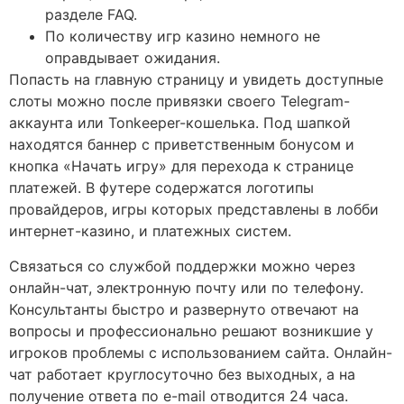
разделе FAQ.
По количеству игр казино немного не
оправдывает ожидания.
Попасть на главную страницу и увидеть доступные
слоты можно после привязки своего Telegram-
аккаунта или Tonkeeper-кошелька. Под шапкой
находятся баннер с приветственным бонусом и
кнопка «Начать игру» для перехода к странице
платежей. В футере содержатся логотипы
провайдеров, игры которых представлены в лобби
интернет-казино, и платежных систем.
Связаться со службой поддержки можно через
онлайн-чат, электронную почту или по телефону.
Консультанты быстро и развернуто отвечают на
вопросы и профессионально решают возникшие у
игроков проблемы с использованием сайта. Онлайн-
чат работает круглосуточно без выходных, а на
получение ответа по e-mail отводится 24 часа.