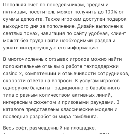
Пополняя счет по понедельникам, средам и
пятницам, посетитель может получить до 100% от
суммы депозита. Также игрокам доступен подарок
выходного дня за пополнение. Дизайн выполнен в
светлых тонах, навигация по сайту удобная, клиент
может без труда найти необходимый раздел и
узнать интересующую его информацию.
В многочисленных отзывах игроков можно найти
положительные отзывы о работе техподдержки
casino x, компетенции и отзывчивости сотрудников,
скорости ответа на вопросы. К услугам игроков
однорукие бандиты традиционного барабанного
типа с разным количеством активных линий,
интересным сюжетом и призовыми раундами. В
каталоге представлены классические модели и
последние разработки мира гэмблинга.
Весь софт, размещенный на площадке,