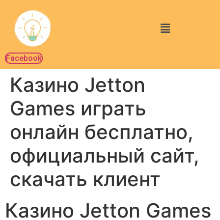
Facebook
Казино Jetton
Games играть
онлайн бесплатно,
официальный сайт,
скачать клиент
Казино Jetton Games