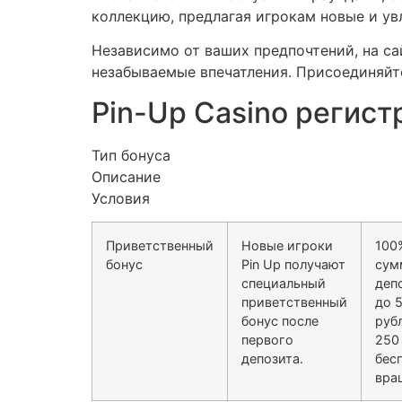
коллекцию, предлагая игрокам новые и ув
Независимо от ваших предпочтений, на са
незабываемые впечатления. Присоединяйте
Pin-Up Casino регист
Тип бонуса
Описание
Условия
Приветственный
Новые игроки
100
бонус
Pin Up получают
сум
специальный
деп
приветственный
до 
бонус после
руб
первого
250
депозита.
бес
вра