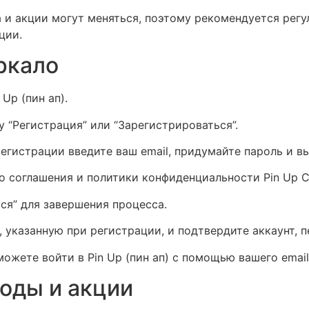
 и акции могут меняться, поэтому рекомендуется регу
ции.
ркало
Up (пин ап).
у “Регистрация” или “Зарегистрироваться”.
гистрации введите ваш email, придумайте пароль и вы
о соглашения и политики конфиденциальности Pin Up Ca
ся” для завершения процесса.
 указанную при регистрации, и подтвердите аккаунт, п
ожете войти в Pin Up (пин ап) с помощью вашего email
коды и акции