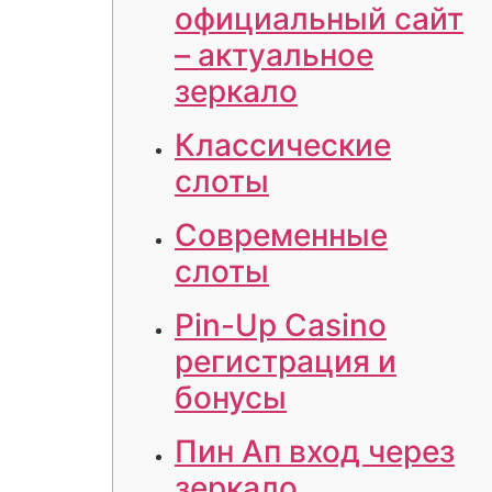
официальный сайт
– актуальное
зеркало
Классические
слоты
Современные
слоты
Pin-Up Casino
регистрация и
бонусы
Пин Ап вход через
зеркало