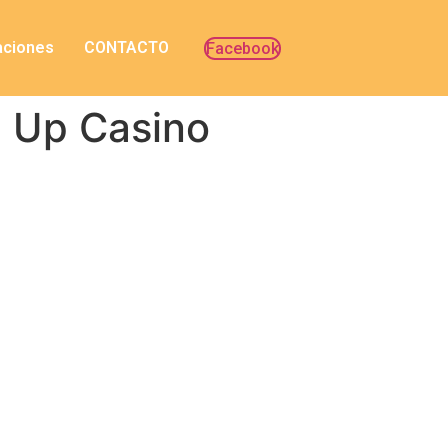
caciones
CONTACTO
Facebook
 Up Casino