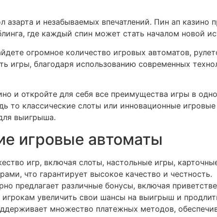
вол азарта и незабываемых впечатлений. Пин ап казино
линга, где каждый спин может стать началом новой ис
айдете огромное количество игровых автоматов, рулето
ть игры, благодаря использованию современных техно
но и откройте для себя все преимущества игры в одно
дь то классические слоты или инновационные игровые р
для выигрыша.
шие игровые автоматы
ество игр, включая слоты, настольные игры, карточные 
ами, что гарантирует высокое качество и честность.
ярно предлагает различные бонусы, включая приветств
 игрокам увеличить свои шансы на выигрыш и продлит
ддерживает множество платежных методов, обеспечива