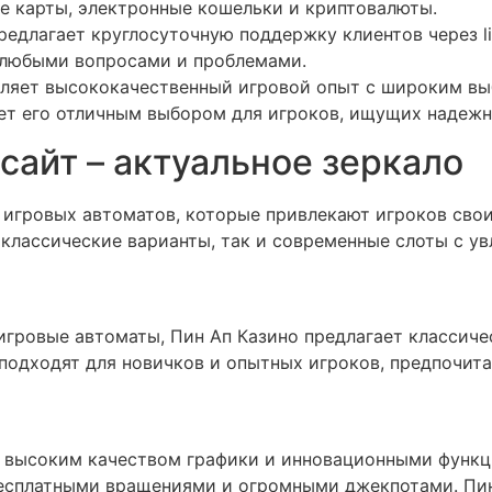
е карты, электронные кошельки и криптовалюты.
редлагает круглосуточную поддержку клиентов через li
 любыми вопросами и проблемами.
авляет высококачественный игровой опыт с широким в
ет его отличным выбором для игроков, ищущих надежн
сайт – актуальное зеркало
 игровых автоматов, которые привлекают игроков сво
 классические варианты, так и современные слоты с 
игровые автоматы, Пин Ап Казино предлагает классиче
подходят для новичков и опытных игроков, предпочит
 высоким качеством графики и инновационными функц
есплатными вращениями и огромными джекпотами. Пин