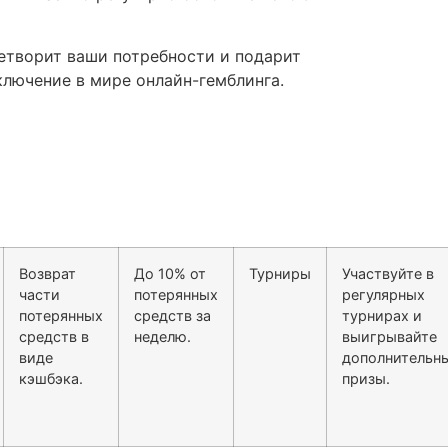
летворит ваши потребности и подарит
ключение в мире онлайн-гемблинга.
Возврат
До 10% от
Турниры
Участвуйте в
части
потерянных
регулярных
потерянных
средств за
турнирах и
средств в
неделю.
выигрывайте
виде
дополнительн
кэшбэка.
призы.