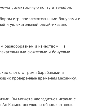
ve-чат, электронную почту и телефон.
ыбором игр, привлекательными бонусами и
ый и увлекательный онлайн-казино.
им разнообразием и качеством. На
увлекательными сюжетами и бонусами.
ские слоты с тремя барабанами и
ающих проверенные временем механику.
иями. Вы можете насладиться играми с
 Ап Казино регулярно обновляет свою