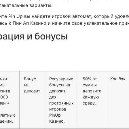
лекательные варианты.
йте Pin Up вы найдете игровой автомат, который удов
сь к Пин Ап Казино и начните свое увлекательное при
рация и бонусы
% от
Бонус
Регулярные
50% от
Кэшбэк
мы
на
бонусы на
суммы
озита
депозит
депозит
депозита
5000
для
каждую
лей +
постоянных
среду.
игроков
платных
PinUp
щений.
Казино.