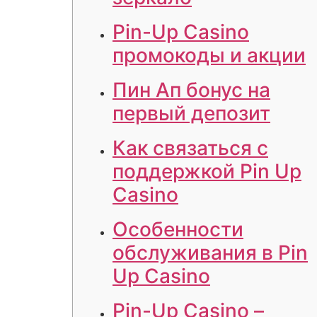
Pin-Up Casino
промокоды и акции
Пин Ап бонус на
первый депозит
Как связаться с
поддержкой Pin Up
Casino
Особенности
обслуживания в Pin
Up Casino
Pin-Up Casino –